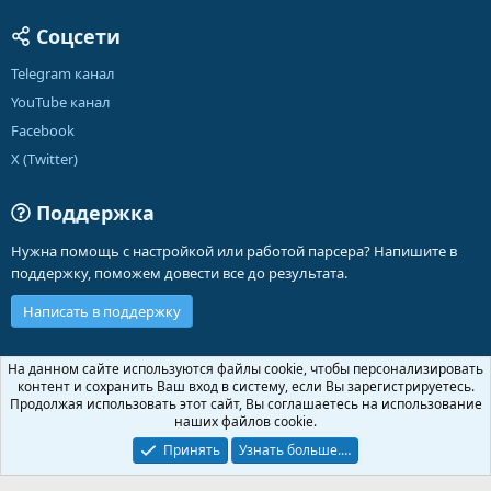
Соцсети
Telegram канал
YouTube канал
Facebook
X (Twitter)
Поддержка
Нужна помощь с настройкой или работой парсера? Напишите в
поддержку, поможем довести все до результата.
Написать в поддержку
Russian (RU)
На данном сайте используются файлы cookie, чтобы персонализировать
контент и сохранить Ваш вход в систему, если Вы зарегистрируетесь.
Обратная связь
Условия и правила
Продолжая использовать этот сайт, Вы соглашаетесь на использование
Политика конфиденциальности
Помощь
Главная
R
наших файлов cookie.
S
S
Принять
Узнать больше.…
®
Community platform by XenForo
© 2010-2026 XenForo Ltd.