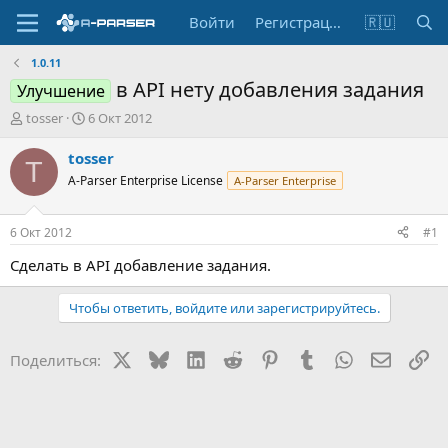
Войти
Регистрация
🇷🇺
1.0.11
в API нету добавления задания
Улучшение
А
Д
tosser
6 Окт 2012
в
а
т
т
tosser
T
о
а
A-Parser Enterprise License
A-Parser Enterprise
р
н
т
а
е
ч
6 Окт 2012
#1
м
а
ы
л
Сделать в API добавление задания.
а
Чтобы ответить, войдите или зарегистрируйтесь.
X
Bluesky
LinkedIn
Reddit
Pinterest
Tumblr
WhatsApp
Электр
Сс
Поделиться: