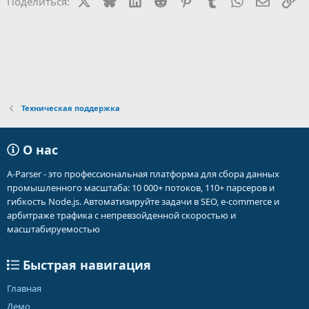
X
Bluesky
LinkedIn
Reddit
Pinterest
Tumblr
WhatsApp
Электр
Сс
Поделиться:
Техническая поддержка
О нас
A-Parser - это профессиональная платформа для сбора данных
промышленного масштаба: 10 000+ потоков, 110+ парсеров и
гибкость Node.js. Автоматизируйте задачи в SEO, e-commerce и
арбитраже трафика с непревзойденной скоростью и
масштабируемостью
Быстрая навигация
Главная
Демо