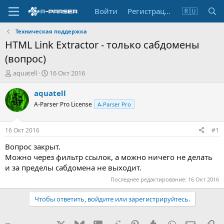
Войти
Регистрация
🇷🇺
Техническая поддержка
HTML Link Extractor - только сабдомены
(вопрос)
А
Д
aquatell
16 Окт 2016
в
а
т
т
aquatell
о
а
A-Parser Pro License
A-Parser Pro
р
н
т
а
е
ч
16 Окт 2016
#1
м
а
ы
л
Вопрос закрыт.
а
Можно через фильтр ссылок, а можно ничего не делать
и за пределы сабдомена не выходит.
Последнее редактирование:
16 Окт 2016
Чтобы ответить, войдите или зарегистрируйтесь.