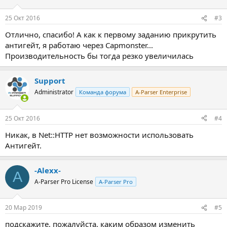
и
:
25 Окт 2016
#3
Отлично, спасибо! А как к первому заданию прикрутить
антигейт, я работаю через Capmonster...
Производительность бы тогда резко увеличилась
Support
Administrator
Команда форума
A-Parser Enterprise
25 Окт 2016
#4
Никак, в Net::HTTP нет возможности использовать
Антигейт.
-Alexx-
A
A-Parser Pro License
A-Parser Pro
20 Мар 2019
#5
подскажите, пожалуйста, каким образом изменить