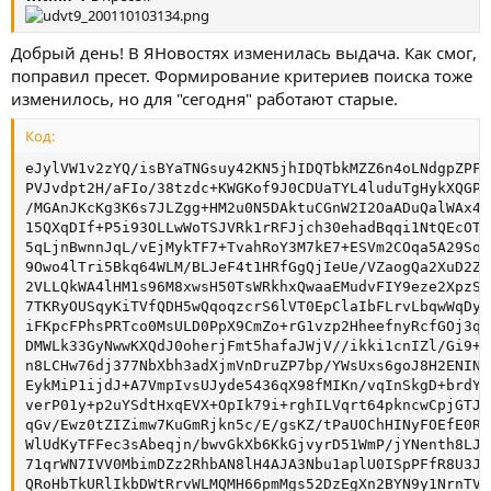
Добрый день! В ЯНовостях изменилась выдача. Как смог,
поправил пресет. Формирование критериев поиска тоже
изменилось, но для "сегодня" работают старые.
Код:
eJylVW1v2zYQ/isBYaTNGsuy42KN5jhIDQTbkMZZ6n4oLNdgpZPFh
PVJvdpt2H/aFIo/38tzdc+KWGKof9J0CDUaTYL4luduTgHykXQGPu
/MGAnJKcKg3K6s7JLZgg+HM2u0N5DAktuCGnW2I2OaADuQalWAx4y
15QXqDIf+P5i93OLLwWoTSJVRk1rRFJjch30ehadBqqi1NtQEcOTp
5qLjnBwnnJqL/vEjMykTF7+TvahRoY3M7kE7+ESVm2COqa5A29Soo
9Owo4lTri5Bkq64WLM/BLJeF4t1HRfGgQjIeUe/VZaogQa2XuD2ZX
2VLLQkWA4lHM1s96M8xwsH50TsWRkhxQwaaEMudvFIY9eze2XpzSs
7TKRyOUSqyKiTVfQDH5wQqoqzcrS6lVT0EpClaIbFLrvLbqwWqDyR
iFKpcFPhsPRTco0MsULD0PpX9CmZo+rG1vzp2HheefnyRcfGOj3ql
DMWLk33GyNwwKXQdJ0oherjFmt5hafaJWjV//ikki1cnIZl/Gi9+G
n8LCHw76dj377NbXbh3adXjmVnDruZP7bp/YWsUxs6goJ8H2ENINy
EykMiP1ijdJ+A7VmpIvsUJyde5436qX98fMIKn/vqInSkgD+brdYN
verP01y+p2uYSdtHxqEVX+OpIk79i+rghILVqrt64pkncwCpjGTJ1
qGv/Ewz0tZIZimw7KuGmRjkn5c/E/gsKZ/tPaUOChHINyFOEfE0RS
WlUdKyTFFec3sAbeqjn/bwvGkXb6KkGjvyrD51WmP/jYNenth8LJe
71qrWN7IVV0MbimDZz2RhbAN8lH4AJA3Nbu1aplU0ISpPFfR8U3JQ
QRoHbTkURlIkbDWtRrvWLMQMH66pmMgs52DzEgXn2BYN9y1NrnTVB