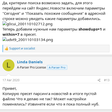
Да, критерии поиска возможно задать, для этого
перейдем на сайт Яндекс.Новости включим параметры
"Сегодня" и "Показать похожие сообщения" в адресной
строке можно увидеть какие параметры добавились.
Теперь добавим нужные нам параметры
showdups=1
и
within=7
в пресет.
Support
и
socialist
Р
е
а
Linda Daniels
к
L
ц
A-Parser Pro License
A-Parser Pro
и
и
:
17 Авг 2020
#13
Привет,
Копирую пресет парсинга новостей в итоге пустой
файлю Что я делаю не так? Может настройки
поменялись? Извинете если что я пока полный нуб.