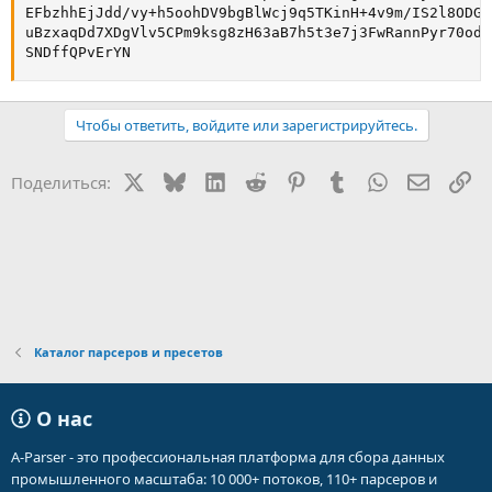
EFbzhhEjJdd/vy+h5oohDV9bgBlWcj9q5TKinH+4v9m/IS2l8ODG2
uBzxaqDd7XDgVlv5CPm9ksg8zH63aB7h5t3e7j3FwRannPyr70odm
SNDffQPvErYN
Чтобы ответить, войдите или зарегистрируйтесь.
X
Bluesky
LinkedIn
Reddit
Pinterest
Tumblr
WhatsApp
Электр
Сс
Поделиться:
Каталог парсеров и пресетов
О нас
A-Parser - это профессиональная платформа для сбора данных
промышленного масштаба: 10 000+ потоков, 110+ парсеров и