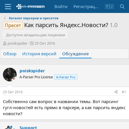
Войти
Регистрация
🇷🇺
Каталог парсеров и пресетов
Как парсить Яндекс.Новости?
1.0
Пресет
Доступно владельцам лицензии
А
Д
poiskspider
25 Окт 2016
в
а
Обзор
т
История версий
т
Обсуждение
о
а
р
н
т
а
poiskspider
е
ч
A-Parser Pro License
A-Parser Pro
м
а
ы
л
а
25 Окт 2016
#1
Собственно сам вопрос в названии темы. Вот парсинг
гугл-новостей есть прямо в парсере, а как парсить яндекс
новости?
Support