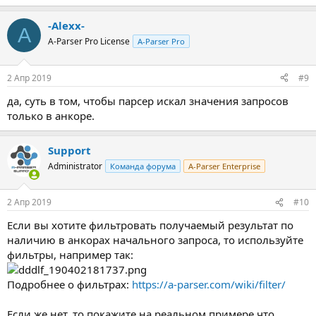
-Alexx-
A
A-Parser Pro License
A-Parser Pro
2 Апр 2019
#9
да, суть в том, чтобы парсер искал значения запросов
только в анкоре.
Support
Administrator
Команда форума
A-Parser Enterprise
2 Апр 2019
#10
Если вы хотите фильтровать получаемый результат по
наличию в анкорах начального запроса, то используйте
фильтры, например так:
Подробнее о фильтрах:
https://a-parser.com/wiki/filter/
Если же нет, то покажите на реальном примере что