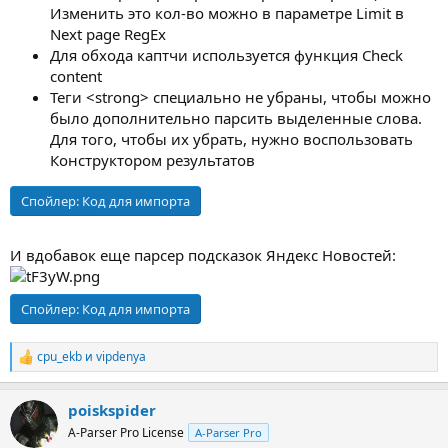
Изменить это кол-во можно в параметре Limit в
Next page RegEx
Для обхода каптчи используется функция Check
content
Теги <strong> специально не убраны, чтобы можно
было дополнительно парсить выделенные слова.
Для того, чтобы их убрать, нужно воспользовать
Конструктором результатов
Спойлер:
Код для импорта
И вдобавок еще парсер подсказок Яндекс Новостей:
Спойлер:
Код для импорта
cpu_ekb
и
vipdenya
Р
е
а
poiskspider
к
ц
A-Parser Pro License
A-Parser Pro
и