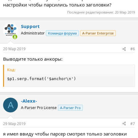
настройки чтобы парсились только заголовки?
Последнее редактирование:
20 Мар 2019
Support
Administrator
Команда форума
A-Parser Enterprise
20 Мар 2019
#6
Выводите только анкоры:
Код:
$p1.serp.format('$anchor\n')
-Alexx-
A
A-Parser Pro License
A-Parser Pro
29 Мар 2019
#7
я имел ввиду чтобы парсер смотрел только заголовки