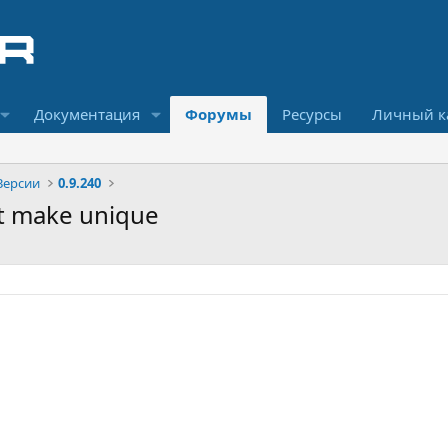
Документация
Форумы
Ресурсы
Личный к
Версии
0.9.240
ext make unique