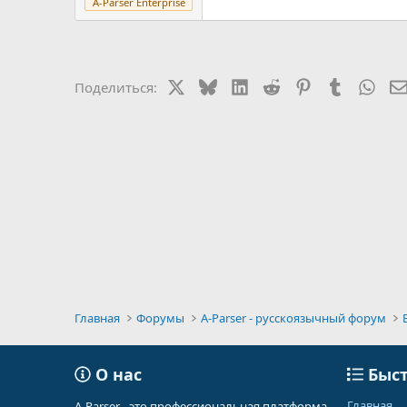
A-Parser Enterprise
X
Bluesky
LinkedIn
Reddit
Pinterest
Tumblr
Wha
Поделиться:
Главная
Форумы
A-Parser - русскоязычный форум
О нас
Быст
Главная
A-Parser - это профессиональная платформа