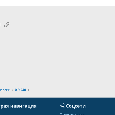
tsApp
Электронная почта
Ссылка
Версии
0.9.240
рая навигация
Соцсети
Telegram канал