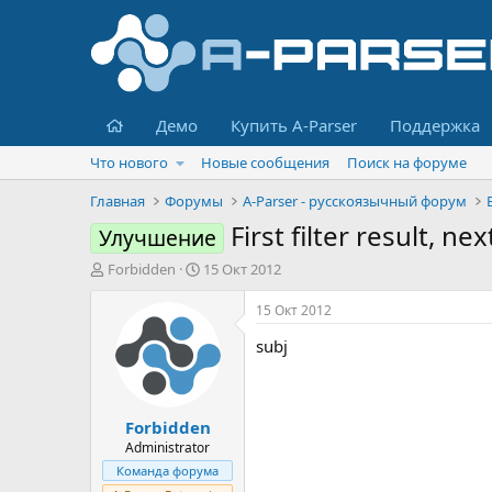
Главная
Демо
Купить A-Parser
Поддержка
Что нового
Новые сообщения
Поиск на форуме
Главная
Форумы
A-Parser - русскоязычный форум
First filter result, n
Улучшение
А
Д
Forbidden
15 Окт 2012
в
а
т
т
15 Окт 2012
о
а
subj
р
н
т
а
е
ч
м
а
Forbidden
ы
л
а
Administrator
Команда форума