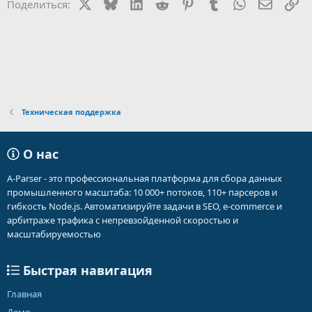
X
Bluesky
LinkedIn
Reddit
Pinterest
Tumblr
WhatsApp
Электр
Сс
Поделиться:
Техническая поддержка
О нас
A-Parser - это профессиональная платформа для сбора данных
промышленного масштаба: 10 000+ потоков, 110+ парсеров и
гибкость Node.js. Автоматизируйте задачи в SEO, e-commerce и
арбитраже трафика с непревзойденной скоростью и
масштабируемостью
Быстрая навигация
Главная