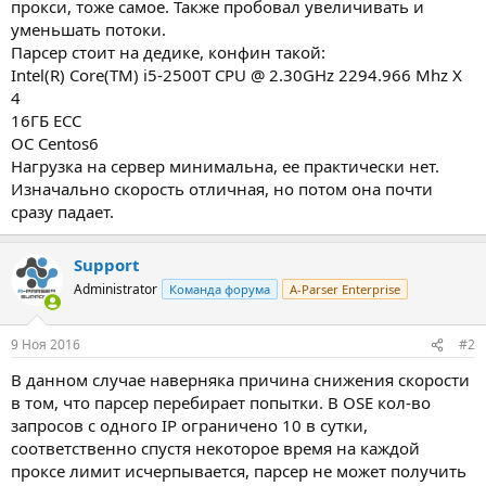
прокси, тоже самое. Также пробовал увеличивать и
уменьшать потоки.
Парсер стоит на дедике, конфин такой:
Intel(R) Core(TM) i5-2500T CPU @ 2.30GHz 2294.966 Mhz X
4
16ГБ ECC
OC Centos6
Нагрузка на сервер минимальна, ее практически нет.
Изначально скорость отличная, но потом она почти
сразу падает.
Support
Administrator
Команда форума
A-Parser Enterprise
9 Ноя 2016
#2
В данном случае наверняка причина снижения скорости
в том, что парсер перебирает попытки. В OSE кол-во
запросов с одного IP ограничено 10 в сутки,
соответственно спустя некоторое время на каждой
проксе лимит исчерпывается, парсер не может получить