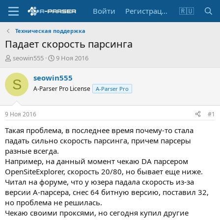
Войти
Регистрация
🇷🇺
Техническая поддержка
Падает скорость парсинга
А
Д
seowin555
9 Ноя 2016
в
а
т
т
seowin555
S
о
а
A-Parser Pro License
A-Parser Pro
р
н
т
а
е
ч
9 Ноя 2016
#1
м
а
ы
л
Такая проблема, в последнее время почему-то стала
а
падать сильно скорость парсинга, причем парсеры
разные всегда.
Например, на данный момент чекаю DA парсером
OpenSiteExplorer, скорость 20/80, но бывает еще ниже.
Читал на форуме, что у юзера падала скорость из-за
версии А-парсера, снес 64 битную версию, поставил 32,
но проблема не решилась.
Чекаю своими проксями, но сегодня купил другие