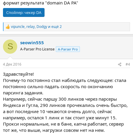
формат результата "domain DA PA"
Спойлер:
чекер DA
vipuncle
,
relay
,
Dodgy
и ещё 2
Р
е
а
seowin555
к
S
ц
A-Parser Pro License
A-Parser Pro
и
и
:
4 Дек 2016
#4
Здравствуйте!
Почему-то постоянно стал наблюдать следующее: стала
постоянно сильно падать скорость по окончанию
парсинга задания.
Например, сейчас паршу 300 линков через парсеры
Яндекса и Гугла, 290 линков прочекались очень быстро,
а вот последние 10 чекаются очень долго, сейчас
например, остался 1 линк и так стоит уже минут 15.
Прокси нормальные, не в бане, капча работает, сервер
тот же, что выше, нагрузки совсем нет на нем.