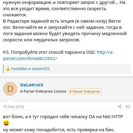
нужную информацию и повторяет запрос с другой... На
это все уходит время, соответственно скорость
снижается.
В Редакторе заданий есть опция (в самом низу) Вести
лог. Включайте ее и запускайте с ней задание, тогда в
логе задания можно будет увидеть причину медленной
скорости или неудачных запросов.
P.S. Попробуйте этот способ парсинга OSE:
http://a-
parser.com/threads/2802/
Forbidden
и
seowin555
Р
е
а
DeLaKroiX
к
D
ц
A-Parser Enterprise License
A-Parser Enterprise
и
и
:
10 Ноя 2016
#3
вот блин, а я тут городил себе чекалку DA на Net::HTTP
ну может кому понадобится, есть проверка на бан,