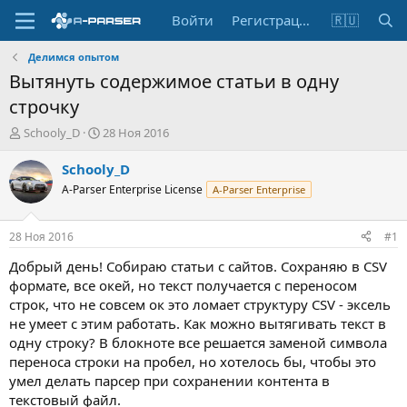
Войти
Регистрация
🇷🇺
Делимся опытом
Вытянуть содержимое статьи в одну
строчку
А
Д
Schooly_D
28 Ноя 2016
в
а
т
т
Schooly_D
о
а
A-Parser Enterprise License
A-Parser Enterprise
р
н
т
а
е
ч
28 Ноя 2016
#1
м
а
ы
л
Добрый день! Собираю статьи с сайтов. Сохраняю в CSV
а
формате, все окей, но текст получается с переносом
строк, что не совсем ок это ломает структуру CSV - эксель
не умеет с этим работать. Как можно вытягивать текст в
одну строку? В блокноте все решается заменой символа
переноса строки на пробел, но хотелось бы, чтобы это
умел делать парсер при сохранении контента в
текстовый файл.