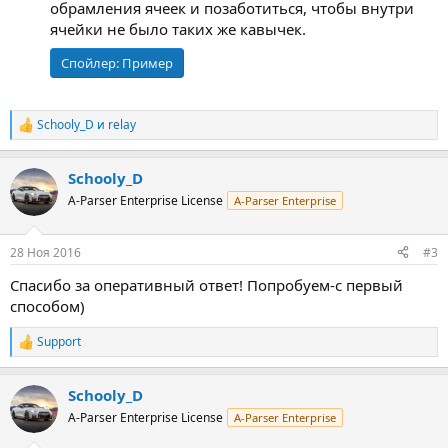
обрамления ячеек и позаботиться, чтобы внутри
ячейки не было таких же кавычек.
Спойлер:
Пример
Schooly_D
и
relay
Р
е
а
Schooly_D
к
ц
A-Parser Enterprise License
A-Parser Enterprise
и
и
:
28 Ноя 2016
#3
Спасибо за оперативный ответ! Попробуем-с первый
способом)
Support
Р
е
а
Schooly_D
к
ц
A-Parser Enterprise License
A-Parser Enterprise
и
и