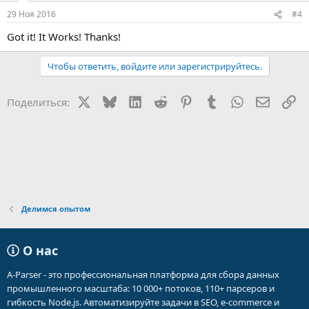
:
29 Ноя 2016
#4
Got it! It Works! Thanks!
Чтобы ответить, войдите или зарегистрируйтесь.
X
Bluesky
LinkedIn
Reddit
Pinterest
Tumblr
WhatsApp
Электр
Сс
Поделиться:
Делимся опытом
О нас
A-Parser - это профессиональная платформа для сбора данных
промышленного масштаба: 10 000+ потоков, 110+ парсеров и
гибкость Node.js. Автоматизируйте задачи в SEO, e-commerce и