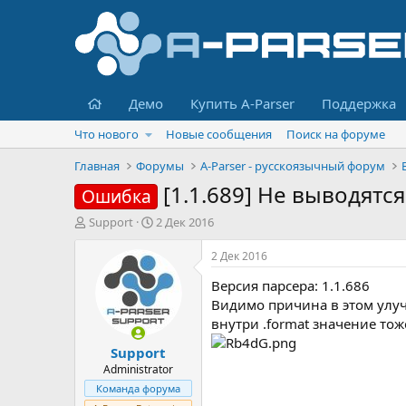
Главная
Демо
Купить A-Parser
Поддержка
Что нового
Новые сообщения
Поиск на форуме
Главная
Форумы
A-Parser - русскоязычный форум
[1.1.689] Не выводят
Ошибка
А
Д
Support
2 Дек 2016
в
а
т
т
2 Дек 2016
о
а
Версия парсера: 1.1.686
р
н
т
а
Видимо причина в этом ул
е
ч
внутри .format значение тож
м
а
Support
ы
л
а
Administrator
Команда форума