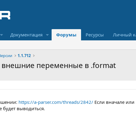
Документация
Форумы
Ресурсы
Личный к
Версии
1.1.712
ся внешние переменные в .format
учшении:
https://a-parser.com/threads/2842/
Если вначале или в
е будет выводиться.