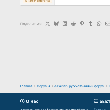
A-Parser Enterprise
X
Bluesky
LinkedIn
Reddit
Pinterest
Tumblr
Wha
Поделиться:
Главная
Форумы
A-Parser - русскоязычный форум
О нас
Быст
Главная
A-Parser - это профессиональная платформа