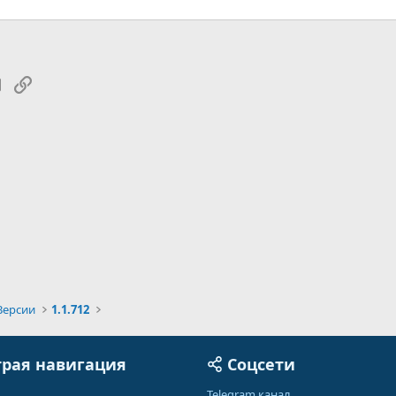
tsApp
Электронная почта
Ссылка
Версии
1.1.712
рая навигация
Соцсети
Telegram канал