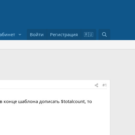
П
абинет
Войти
Регистрация
🇷🇺
о
и
с
к
#1
 конце шаблона дописать $totalcount, то