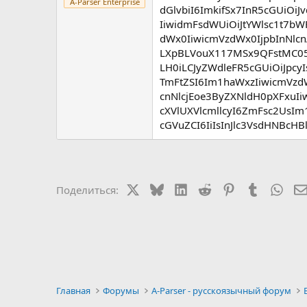
A-Parser Enterprise
dGlvbiI6ImkifSx7InR5cGUiOi
IiwidmFsdWUiOiJtYWlsc1t7bW
dWx0IiwicmVzdWx0IjpbInNlcnA
LXpBLVouX117MSx9QFstMC0
LH0iLCJyZWdleFR5cGUiOiJpcyI
TmFtZSI6Im1haWxzIiwicmVzd
cnNlcjEoe3ByZXNldH0pXFxuIiw
cXVlUXVlcmllcyI6ZmFsc2UsIm
cGVuZCI6IiIsInJlc3VsdHNBcHB
X
Bluesky
LinkedIn
Reddit
Pinterest
Tumblr
Wha
Поделиться:
Главная
Форумы
A-Parser - русскоязычный форум