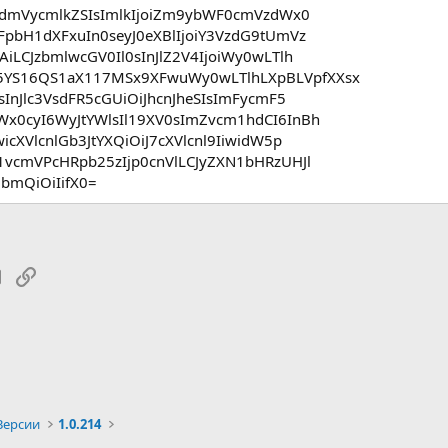
JvdmVycmlkZSIsImlkIjoiZm9ybWF0cmVzdWx0
FpbH1dXFxuIn0seyJ0eXBlIjoiY3VzdG9tUmVz
iLCJzbmlwcGV0Il0sInJlZ2V4IjoiWy0wLTlh
5YS16QS1aX117MSx9XFwuWy0wLTlhLXpBLVpfXXsx
sInJlc3VsdFR5cGUiOiJhcnJheSIsImFycmF5
Wx0cyI6WyJtYWlsIl19XV0sImZvcm1hdCI6InBh
icXVlcnlGb3JtYXQiOiJ7cXVlcnl9IiwidW5p
1vcmVPcHRpb25zIjp0cnVlLCJyZXN1bHRzUHJl
lbmQiOiIifX0=
tsApp
Электронная почта
Ссылка
Версии
1.0.214