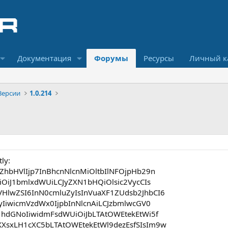
Документация
Форумы
Ресурсы
Личный к
Версии
1.0.214
ly:
ZhbHVlIjp7InBhcnNlcnMiOltbIlNFOjpHb29n
UiOiJ1bmlxdWUiLCJyZXN1bHQiOlsic2VycCIs
HlwZSI6InN0cmluZyIsInVuaXF1ZUdsb2JhbCI6
VyIiwicmVzdWx0IjpbInNlcnAiLCJzbmlwcGV0
1hdGNoIiwidmFsdWUiOiJbLTAtOWEtekEtWi5f
XsxLH1cXC5bLTAtOWEtekEtWl9dezEsfSIsIm9w