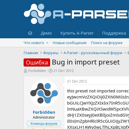
Главная
Демо
Купить A-Parser
Поддержка
Что нового
Новые сообщения
Поиск на форуме
Главная
Форумы
A-Parser - русскоязычный форум
Bug in import preset
Ошибка
А
Д
Forbidden
21 Окт 2012
в
а
т
т
21 Окт 2012
о
а
this preset not imported correct
р
н
т
а
eyJwcmVzZXQiOiJ0ZXN0MiIsIn
е
ч
bGUiLCJwYXJzZXIxIix7InR5cG
м
а
InNuaXBwZXQiXSwidW5pcXVlV
Forbidden
ы
л
dHJ1ZX0seyJ0eXBlIjoiZmlsdG
а
Administrator
Il0sImZpbHRlclR5cGUiOiJyZW
Команда форума
XXsxLH1AWy0wLTlhLXpBLVpfX