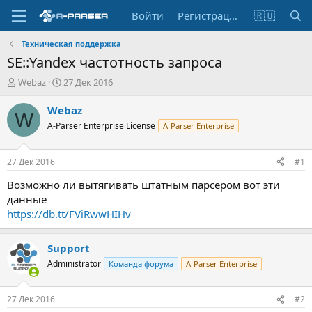
Войти
Регистрация
🇷🇺
Техническая поддержка
SE::Yandex частотность запроса
А
Д
Webaz
27 Дек 2016
в
а
т
т
Webaz
W
о
а
A-Parser Enterprise License
A-Parser Enterprise
р
н
т
а
е
ч
27 Дек 2016
#1
м
а
ы
л
Возможно ли вытягивать штатным парсером вот эти
а
данные
https://db.tt/FViRwwHIHv
Support
Administrator
Команда форума
A-Parser Enterprise
27 Дек 2016
#2