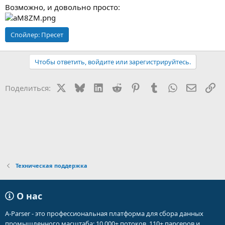
Возможно, и довольно просто:
Спойлер:
Пресет
Чтобы ответить, войдите или зарегистрируйтесь.
X
Bluesky
LinkedIn
Reddit
Pinterest
Tumblr
WhatsApp
Электр
Сс
Поделиться:
Техническая поддержка
О нас
A-Parser - это профессиональная платформа для сбора данных
промышленного масштаба: 10 000+ потоков, 110+ парсеров и