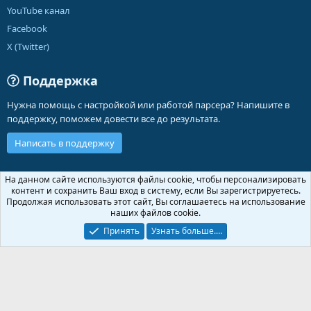
YouTube канал
Facebook
X (Twitter)
Поддержка
Нужна помощь с настройкой или работой парсера? Напишите в
поддержку, поможем довести все до результата.
Написать в поддержку
Russian (RU)
На данном сайте используются файлы cookie, чтобы персонализировать
контент и сохранить Ваш вход в систему, если Вы зарегистрируетесь.
Обратная связь
Условия и правила
Продолжая использовать этот сайт, Вы соглашаетесь на использование
Политика конфиденциальности
Помощь
Главная
R
наших файлов cookie.
S
S
Принять
Узнать больше.…
®
Community platform by XenForo
© 2010-2026 XenForo Ltd.