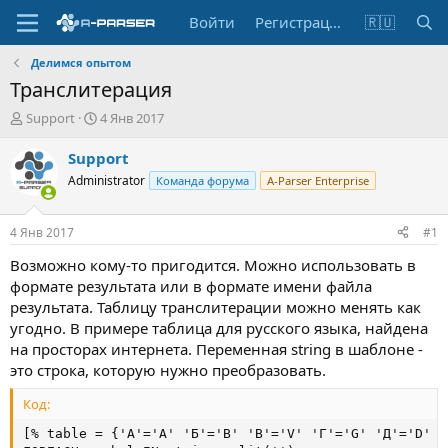
Войти
Регистрация
🇷🇺
Делимся опытом
Транслитерация
А
Д
Support
4 Янв 2017
в
а
т
т
Support
о
а
Administrator
Команда форума
A-Parser Enterprise
р
н
т
а
е
ч
4 Янв 2017
#1
м
а
ы
л
Возможно кому-то пригодится. Можно использовать в
а
формате результата или в формате имени файла
результата. Таблицу транслитерации можно менять как
угодно. В примере таблица для русского языка, найдена
на просторах интернета. Переменная string в шаблоне -
это строка, которую нужно преобразовать.
Код:
[% table = {'А'='A' 'Б'='B' 'В'='V' 'Г'='G' 'Д'='D' '