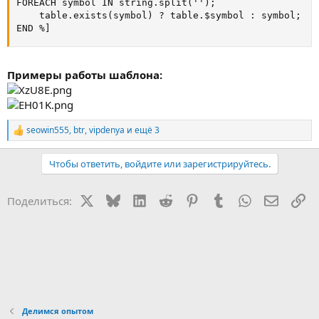
FOREACH symbol IN string.split('');

    table.exists(symbol) ? table.$symbol : symbol;

END %]
Примеры работы шаблона:
seowin555
,
btr
,
vipdenya
и ещё 3
Р
е
а
Чтобы ответить, войдите или зарегистрируйтесь.
к
ц
и
X
Bluesky
LinkedIn
Reddit
Pinterest
Tumblr
WhatsApp
Электр
Сс
Поделиться:
и
:
Делимся опытом