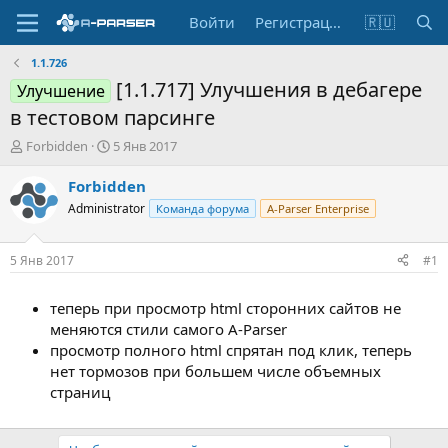
Войти
Регистрация
🇷🇺
1.1.726
[1.1.717] Улучшения в дебагере
Улучшение
в тестовом парсинге
А
Д
Forbidden
5 Янв 2017
в
а
т
т
Forbidden
о
а
Administrator
Команда форума
A-Parser Enterprise
р
н
т
а
е
ч
5 Янв 2017
#1
м
а
ы
л
теперь при просмотр html сторонних сайтов не
а
меняются стили самого A-Parser
просмотр полного html спрятан под клик, теперь
нет тормозов при большем числе объемных
страниц