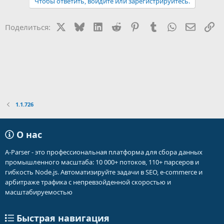
Чтобы ответить, войдите или зарегистрируйтесь.
X
Bluesky
LinkedIn
Reddit
Pinterest
Tumblr
WhatsApp
Электр
Сс
Поделиться:
1.1.726
О нас
A-Parser - это профессиональная платформа для сбора данных
промышленного масштаба: 10 000+ потоков, 110+ парсеров и
гибкость Node.js. Автоматизируйте задачи в SEO, e-commerce и
арбитраже трафика с непревзойденной скоростью и
масштабируемостью
Быстрая навигация