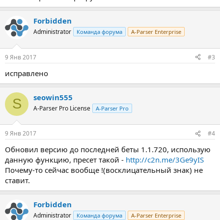
Forbidden
Administrator
Команда форума
A-Parser Enterprise
9 Янв 2017
#3
исправлено
seowin555
S
A-Parser Pro License
A-Parser Pro
9 Янв 2017
#4
Обновил версию до последней беты 1.1.720, использую
данную функцию, пресет такой -
http://c2n.me/3Ge9yIS
Почему-то сейчас вообще !(восклицательный знак) не
ставит.
Forbidden
Administrator
Команда форума
A-Parser Enterprise