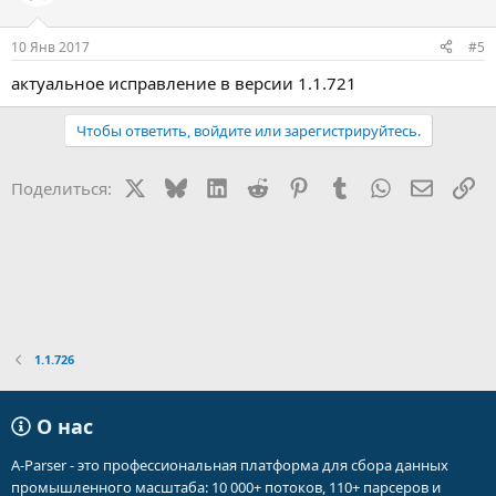
10 Янв 2017
#5
актуальное исправление в версии 1.1.721
Чтобы ответить, войдите или зарегистрируйтесь.
X
Bluesky
LinkedIn
Reddit
Pinterest
Tumblr
WhatsApp
Электр
Сс
Поделиться:
1.1.726
О нас
A-Parser - это профессиональная платформа для сбора данных
промышленного масштаба: 10 000+ потоков, 110+ парсеров и