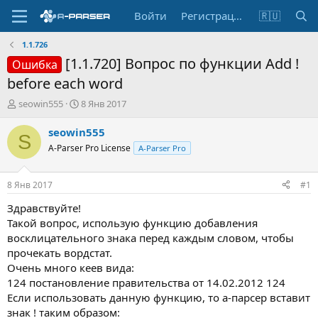
Войти
Регистрация
🇷🇺
1.1.726
[1.1.720] Вопрос по функции Add !
Ошибка
before each word
А
Д
seowin555
8 Янв 2017
в
а
т
т
seowin555
S
о
а
A-Parser Pro License
A-Parser Pro
р
н
т
а
е
ч
8 Янв 2017
#1
м
а
ы
л
Здравствуйте!
а
Такой вопрос, использую функцию добавления
восклицательного знака перед каждым словом, чтобы
прочекать вордстат.
Очень много кеев вида:
124 постановление правительства от 14.02.2012 124
Если использовать данную функцию, то а-парсер вставит
знак ! таким образом: