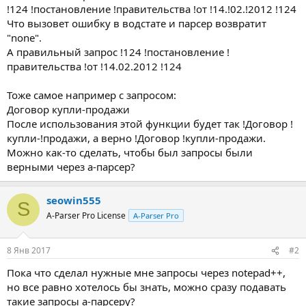
!124 !постановление !правительства !от !14.!02.!2012 !124
Что вызовет ошибку в водстате и парсер возвратит
"none".
А правильный запрос !124 !постановление !
правительства !от !14.02.2012 !124
Тоже самое например с запросом:
Договор купли-продажи
После использования этой функции будет так !Договор !
купли-!продажи, а верно !Договор !купли-продажи.
Можно как-то сделать, чтобы был запросы были
верными через а-парсер?
seowin555
S
A-Parser Pro License
A-Parser Pro
8 Янв 2017
#2
Пока что сделал нужные мне запросы через notepad++,
но все равно хотелось бы знать, можно сразу подавать
такие запросы а-парсеру?