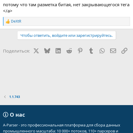
потому что там разметка битая, нет закрывающегося тега
</a>
DeXtR
Р
е
а
Чтобы ответить, войдите или зарегистрируйтесь.
к
ц
и
X
Bluesky
LinkedIn
Reddit
Pinterest
Tumblr
WhatsApp
Электр
Сс
Поделиться:
и
:
1.1.743
О нас
A-Parser - это профессиональная платформа для сбора данных
промышленного масштаба: 10 000+ потоков, 110+ парсеров и