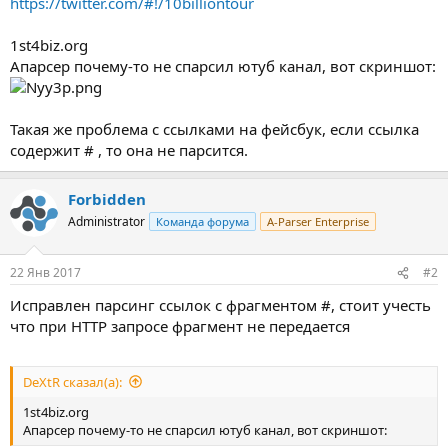
https://twitter.com/#!/10billiontour
1st4biz.org
Апарсер почему-то не спарсил ютуб канал, вот скриншот:
Такая же проблема с ссылками на фейсбук, если ссылка
содержит # , то она не парсится.
Forbidden
Administrator
Команда форума
A-Parser Enterprise
22 Янв 2017
#2
Исправлен парсинг ссылок с фрагментом #, стоит учесть
что при HTTP запросе фрагмент не передается
DeXtR сказал(а):
1st4biz.org
Апарсер почему-то не спарсил ютуб канал, вот скриншот: