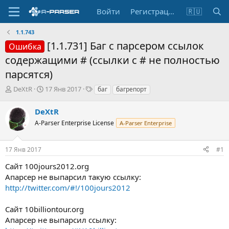
Войти
Регистрация
🇷🇺
1.1.743
[1.1.731] Баг с парсером ссылок
Ошибка
содержащими # (ссылки с # не полностью
парсятся)
А
Д
Т
DeXtR
17 Янв 2017
баг
багрепорт
в
а
е
т
т
г
DeXtR
о
а
и
A-Parser Enterprise License
A-Parser Enterprise
р
н
т
а
е
ч
17 Янв 2017
#1
м
а
ы
л
Сайт 100jours2012.org
а
Апарсер не выпарсил такую ссылку:
http://twitter.com/#!/100jours2012
Сайт 10billiontour.org
Апарсер не выпарсил ссылку: