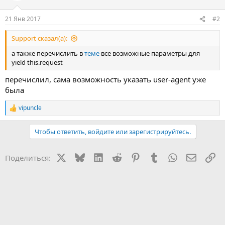
21 Янв 2017
#2
Support сказал(а):
а также перечислить в
теме
все возможные параметры для
yield this.request
перечислил, сама возможность указать user-agent уже
была
vipuncle
Р
е
а
Чтобы ответить, войдите или зарегистрируйтесь.
к
ц
и
X
Bluesky
LinkedIn
Reddit
Pinterest
Tumblr
WhatsApp
Электр
Сс
Поделиться:
и
: