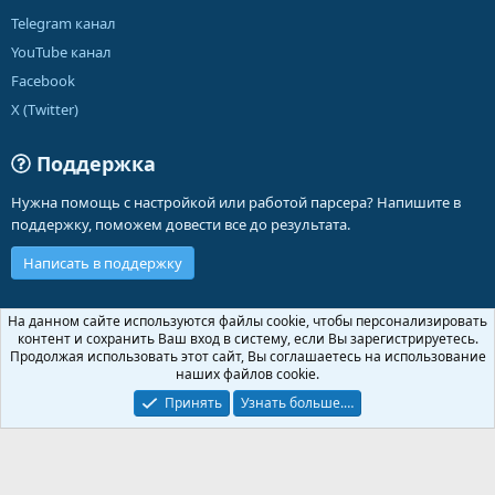
Telegram канал
YouTube канал
Facebook
X (Twitter)
Поддержка
Нужна помощь с настройкой или работой парсера? Напишите в
поддержку, поможем довести все до результата.
Написать в поддержку
Russian (RU)
На данном сайте используются файлы cookie, чтобы персонализировать
контент и сохранить Ваш вход в систему, если Вы зарегистрируетесь.
Обратная связь
Условия и правила
Продолжая использовать этот сайт, Вы соглашаетесь на использование
Политика конфиденциальности
Помощь
Главная
R
наших файлов cookie.
S
S
Принять
Узнать больше.…
®
Community platform by XenForo
© 2010-2026 XenForo Ltd.