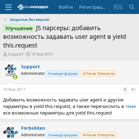
Войти
Регистрация
🇷🇺
Закрытые без версии
JS парсеры: добавить
Улучшение
возможность задавать user agent в yield
this.request
А
Д
Support
19 Янв 2017
в
а
т
т
Support
о
а
Administrator
Команда форума
A-Parser Enterprise
р
н
т
а
е
ч
19 Янв 2017
#1
м
а
ы
л
Добавить возможность задавать user agent и другие
а
параметры в yield this.request, а также перечислить в
теме
все возможные параметры для yield this.request
Forbidden
Administrator
Команда форума
A-Parser Enterprise