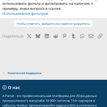
использовать фильтр и фильтровать на наличие, к
примеру, знака вопроса в ссылке.
Использование фильтров
Чтобы ответить, войдите или зарегистрируйтесь.
X
Bluesky
LinkedIn
Reddit
Pinterest
Tumblr
WhatsApp
Электр
Сс
Поделиться:
Техническая поддержка
О нас
A-Parser - это профессиональная платформа для сбора данных
промышленного масштаба: 10 000+ потоков, 110+ парсеров и
гибкость Node.js. Автоматизируйте задачи в SEO, e-commerce и