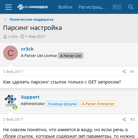
Войти
Регистрация
🇷🇺
Техническая поддержка
Парсинг настройка
А
Д
cr3ck
1 Фев 2017
в
а
т
т
cr3ck
C
о
а
A-Parser Lite License
A-Parser Lite
р
н
т
а
е
ч
1 Фев 2017
#1
м
а
ы
л
Как сделать парсинг ссылок только с GET запросом?
а
Support
Administrator
Команда форума
A-Parser Enterprise
2 Фев 2017
#2
Не совсем понятно, что имеется в виду, но если речь о
сборе ссылок, которые содержат get параметры, то нужно