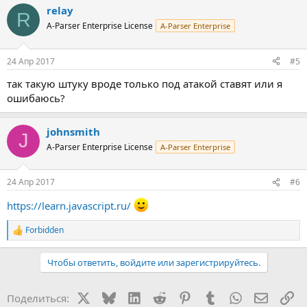
relay
R
A-Parser Enterprise License
A-Parser Enterprise
24 Апр 2017
#5
так такую штуку вроде только под атакой ставят или я
ошибаюсь?
johnsmith
J
A-Parser Enterprise License
A-Parser Enterprise
24 Апр 2017
#6
https://learn.javascript.ru/
Forbidden
Р
е
а
Чтобы ответить, войдите или зарегистрируйтесь.
к
ц
и
X
Bluesky
LinkedIn
Reddit
Pinterest
Tumblr
WhatsApp
Электр
Сс
Поделиться:
и