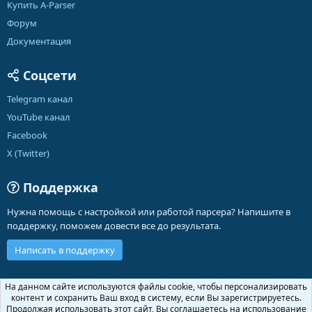
Купить A-Parser
Форум
Документация
Соцсети
Telegram канал
YouTube канал
Facebook
X (Twitter)
Поддержка
Нужна помощь с настройкой или работой парсера? Напишите в
поддержку, поможем довести все до результата.
Написать в поддержку
Russian (RU)
На данном сайте используются файлы cookie, чтобы персонализировать
контент и сохранить Ваш вход в систему, если Вы зарегистрируетесь.
Обратная связь
Условия и правила
Продолжая использовать этот сайт, Вы соглашаетесь на использование