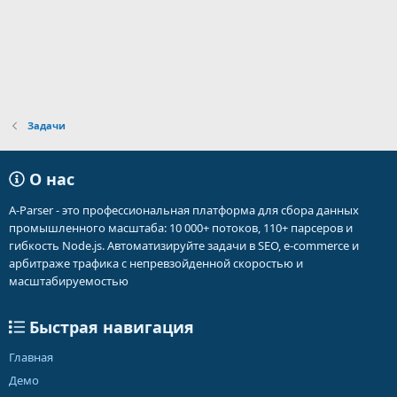
:
Задачи
О нас
A-Parser - это профессиональная платформа для сбора данных
промышленного масштаба: 10 000+ потоков, 110+ парсеров и
гибкость Node.js. Автоматизируйте задачи в SEO, e-commerce и
арбитраже трафика с непревзойденной скоростью и
масштабируемостью
Быстрая навигация
Главная
Демо