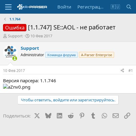
Войти
Регистрация
🇷🇺
1.1.764
[1.1.747] SE::AOL - не работает
Ошибка
А
Д
Support
10 Фев 2017
в
а
т
т
Support
о
а
Administrator
Команда форума
A-Parser Enterprise
р
н
т
а
е
ч
10 Фев 2017
#1
м
а
ы
л
Версия парсера: 1.1.746
а
Чтобы ответить, войдите или зарегистрируйтесь.
X
Bluesky
LinkedIn
Reddit
Pinterest
Tumblr
WhatsApp
Электр
Сс
Поделиться: