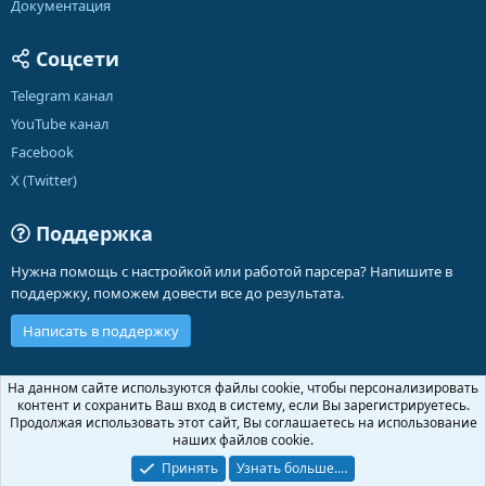
Документация
Соцсети
Telegram канал
YouTube канал
Facebook
X (Twitter)
Поддержка
Нужна помощь с настройкой или работой парсера? Напишите в
поддержку, поможем довести все до результата.
Написать в поддержку
Russian (RU)
На данном сайте используются файлы cookie, чтобы персонализировать
контент и сохранить Ваш вход в систему, если Вы зарегистрируетесь.
Обратная связь
Условия и правила
Продолжая использовать этот сайт, Вы соглашаетесь на использование
Политика конфиденциальности
Помощь
Главная
R
наших файлов cookie.
S
S
Принять
Узнать больше.…
®
Community platform by XenForo
© 2010-2026 XenForo Ltd.