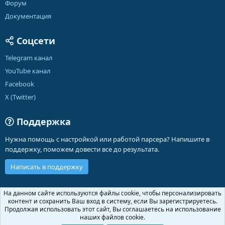
Форум
Документация
Соцсети
Telegram канал
YouTube канал
Facebook
X (Twitter)
Поддержка
Нужна помощь с настройкой или работой парсера? Напишите в
поддержку, поможем довести все до результата.
Написать в поддержку
Russian (RU)
На данном сайте используются файлы cookie, чтобы персонализировать
контент и сохранить Ваш вход в систему, если Вы зарегистрируетесь.
Обратная связь
Условия и правила
Продолжая использовать этот сайт, Вы соглашаетесь на использование
Политика конфиденциальности
Помощь
Главная
R
наших файлов cookie.
S