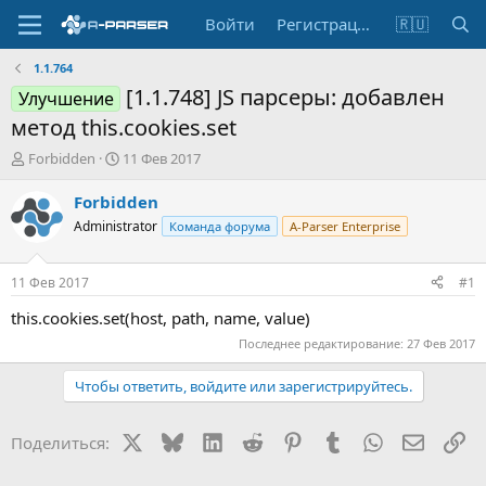
Войти
Регистрация
🇷🇺
1.1.764
[1.1.748] JS парсеры: добавлен
Улучшение
метод this.cookies.set
А
Д
Forbidden
11 Фев 2017
в
а
т
т
Forbidden
о
а
Administrator
Команда форума
A-Parser Enterprise
р
н
т
а
е
ч
11 Фев 2017
#1
м
а
ы
л
this.cookies.set(host, path, name, value)
а
Последнее редактирование:
27 Фев 2017
Чтобы ответить, войдите или зарегистрируйтесь.
X
Bluesky
LinkedIn
Reddit
Pinterest
Tumblr
WhatsApp
Электр
Сс
Поделиться: