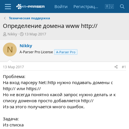
Войти
Регистрация
🇷🇺
Техническая поддержка
Определение домена www http://
А
Д
Nikky
13 Мар 2017
в
а
т
т
Nikky
N
о
а
A-Parser Pro License
A-Parser Pro
р
н
т
а
е
ч
13 Мар 2017
#1
м
а
ы
л
Проблема:
а
На вход парсеру Net::http нужно подавать домены с
http:// или https://
Но не всегда понятно какой запрос нужно делать и к
списку доменов просто добавляется http://
Из-за этого получается много ошибок.
Задача:
Из списка