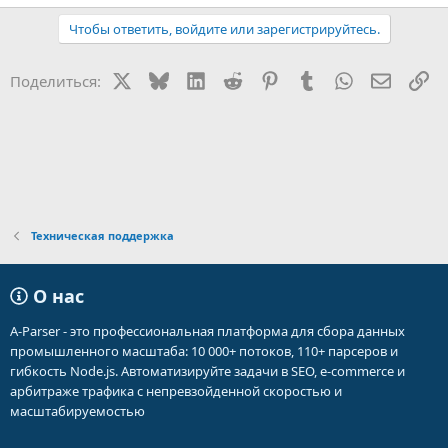
Чтобы ответить, войдите или зарегистрируйтесь.
X
Bluesky
LinkedIn
Reddit
Pinterest
Tumblr
WhatsApp
Электр
Сс
Поделиться:
Техническая поддержка
О нас
A-Parser - это профессиональная платформа для сбора данных
промышленного масштаба: 10 000+ потоков, 110+ парсеров и
гибкость Node.js. Автоматизируйте задачи в SEO, e-commerce и
арбитраже трафика с непревзойденной скоростью и
масштабируемостью