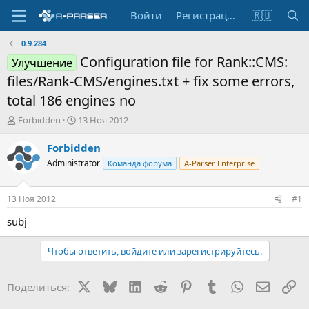
Войти
Регистрация
🇷🇺
0.9.284
Configuration file for Rank::CMS:
Улучшение
files/Rank-CMS/engines.txt + fix some errors,
total 186 engines no
А
Д
Forbidden
13 Ноя 2012
в
а
т
т
Forbidden
о
а
Administrator
Команда форума
A-Parser Enterprise
р
н
т
а
е
ч
13 Ноя 2012
#1
м
а
ы
л
subj
а
Чтобы ответить, войдите или зарегистрируйтесь.
X
Bluesky
LinkedIn
Reddit
Pinterest
Tumblr
WhatsApp
Электр
Сс
Поделиться: