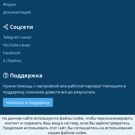
Форум
Документация
Соцсети
Telegram канал
YouTube канал
Facebook
X (Twitter)
Поддержка
Нужна помощь с настройкой или работой парсера? Напишите в
поддержку, поможем довести все до результата.
Написать в поддержку
Russian (RU)
На данном сайте используются файлы cookie, чтобы персонализировать
контент и сохранить Ваш вход в систему, если Вы зарегистрируетесь.
Обратная связь
Условия и правила
Продолжая использовать этот сайт, Вы соглашаетесь на использование
Политика конфиденциальности
Помощь
Главная
R
наших файлов cookie.