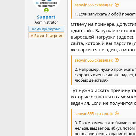
seowin555 сказал(а):
1. Если запускать любой пресет
Support
Administrator
Отвечу на примере. Допустим
Команда форума
один сайт. Запускаете второе
A-Parser Enterprise
выросшей нагрузки (вдвое). Т
сайта, который вы парсите (
же парсится не один, а мног
seowin555 сказал(а):
2. Например, нужно прочекать 
скорость очень сильно падает, 
любых действиях.
Тут нужно искать причину та
которые остаются в самом к
задания. Если не получится 
seowin555 сказал(а):
3. Также замечал что бывает та
нельзя, выдает ошибку), потом р
останавливаешь задание и пото