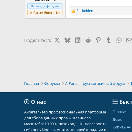
Команда форума
Forbidden
Р
A-Parser Enterprise
е
а
к
ц
и
X
Bluesky
LinkedIn
Reddit
Pinterest
Tumblr
Wha
Поделиться:
и
:
Главная
Форумы
A-Parser - русскоязычный форум
О нас
Быст
Главная
A-Parser - это профессиональная платформа
для сбора данных промышленного
Демо
масштаба: 10 000+ потоков, 110+ парсеров и
Купить A-P
гибкость Node.js. Автоматизируйте задачи в