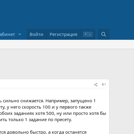
П
абинет
Войти
Регистрация
🇷🇺
о
и
с
к
#1
ть сильно снижается. Например, запущено 1
ту, у него скорость 100 и у первого также
обоих заданиях хотя 500, ну или просто хотя бы
ить только 1 задание по пресету.
ся довольно быстро, а когда останется