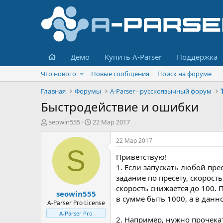
Главная
Демо
Купить A-Parser
Поддержка
Что нового
Новые сообщения
Поиск на форуме
Главная
Форумы
A-Parser - русскоязычный форум
Быстродействие и ошибки
А
Д
seowin555
22 Мар 2017
в
а
т
т
22 Мар 2017
о
а
S
Приветствую!
р
н
т
а
1. Если запускать любой пре
е
ч
задание по пресету, скорость
м
а
скорость снижается до 100. 
seowin555
ы
л
в сумме быть 1000, а в данно
а
A-Parser Pro License
A-Parser Pro
2. Например, нужно прочека