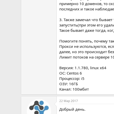
примерно 10 доменов, то ско
последних и такое наблюдае
3. Также замечал что бывает 
запустить(при этом его удали
Такое бывает даже тогда, ко
Помогите понять, почему та
Прокси не используются, есл
далее, но это происходит без
Лимит потоков на сервере 10
Версия: 1.1.780, linux x64
OC: Centos 6
Процессор: i5
ОЗУ: 16ГБ
Канал: 100мбит
22 Мар 2017
Добрый день.