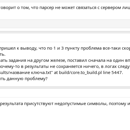
говорит о том, что парсер не может связаться с сервером л
пришел к выводу, что по 1 и 3 пункту проблема все-таки скор
ть.
ть задания на другом железе, поставил сначала на один впс
ему-то в результаты не сохраняется ничего, в логах следующее:
results/название ключа.txt" at build/core.to_build.pl line 5447.
ить данную проблему?
 результата присутствуют недопустимые символы, поэтому 