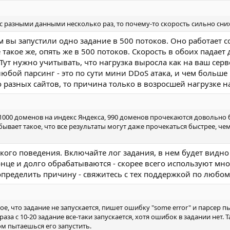
 с разными данными несколько раз, то почему-то скорость сильно сни
 вы запустили одно задание в 500 потоков. Оно работает с
 такое же, опять же в 500 потоков. Скорость в обоих падает 
ут нужно учитывать, что нагрузка выросла как на ваш сервер 
любой парсинг - это по сути мини DDoS атака, и чем больше 
о разных сайтов, то причина только в возросшей нагрузке н
1000 доменов на индекс Яндекса, 990 доменов прочекаются довольно б
бывает такое, что все результаты могут даже прочекаться быстрее, че
кого поведения. Включайте лог задания, в нем будет видно 
онце и долго обрабатываются - скорее всего используют мн
определить причину - свяжитесь с тех поддержкой по любом
кое, что задание не запускается, пишет ошибку "some error" и парсер п
аза с 10-20 задание все-таки запускается, хотя ошибок в задании нет. 
м пытаешься его запустить.