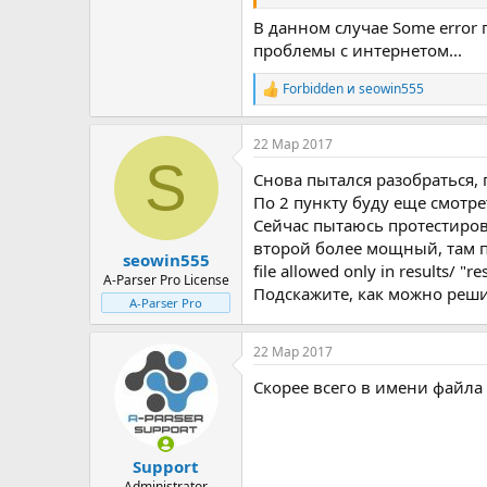
В данном случае Some error 
проблемы с интернетом...
Forbidden
и
seowin555
Р
е
а
22 Мар 2017
к
S
ц
Снова пытался разобраться, 
и
и
По 2 пункту буду еще смотре
:
Сейчас пытаюсь протестирова
второй более мощный, там поч
seowin555
file allowed only in results/ "
A-Parser Pro License
Подскажите, как можно реш
A-Parser Pro
22 Мар 2017
Скорее всего в имени файла
Support
Administrator