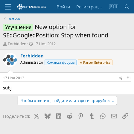
Войти
Регистрация
🇷🇺
0.9.296
New option for
Улучшение
SE::Google::Position: Stop when found
А
Д
Forbidden
17 Ноя 2012
в
а
т
т
Forbidden
о
а
Administrator
Команда форума
A-Parser Enterprise
р
н
т
а
е
ч
17 Ноя 2012
#1
м
а
ы
л
subj
а
Чтобы ответить, войдите или зарегистрируйтесь.
X
Bluesky
LinkedIn
Reddit
Pinterest
Tumblr
WhatsApp
Электр
Сс
Поделиться: