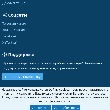
Документация
Соцсети
Telegram канал
YouTube канал
Facebook
X (Twitter)
Поддержка
Нужна помощь с настройкой или работой парсера? Напишите в
поддержку, поможем довести все до результата.
Написать в поддержку
Russian (RU)
На данном сайте используются файлы cookie, чтобы персонализировать
контент и сохранить Ваш вход в систему, если Вы зарегистрируетесь.
Обратная связь
Условия и правила
Продолжая использовать этот сайт, Вы соглашаетесь на использование
Политика конфиденциальности
Помощь
Главная
R
наших файлов cookie.
S
S
Принять
Узнать больше.…
®
Community platform by XenForo
© 2010-2026 XenForo Ltd.