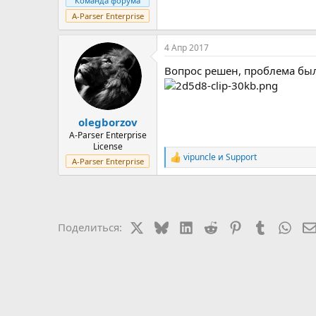
Команда форума
A-Parser Enterprise
4 Апр 2017
Вопрос решен, проблема была
olegborzov
A-Parser Enterprise
License
vipuncle
и
Support
Р
A-Parser Enterprise
е
а
к
ц
и
X
Bluesky
LinkedIn
Reddit
Pinterest
Tumblr
Wha
Поделиться:
и
: