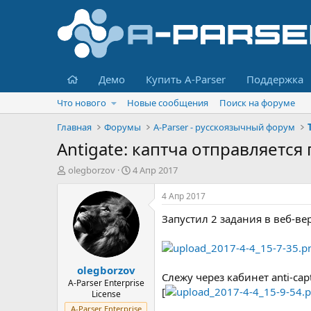
Главная
Демо
Купить A-Parser
Поддержка
Что нового
Новые сообщения
Поиск на форуме
Главная
Форумы
A-Parser - русскоязычный форум
Antigate: каптча отправляется
А
Д
olegborzov
4 Апр 2017
в
а
т
т
4 Апр 2017
о
а
Запустил 2 задания в веб-ве
р
н
т
а
е
ч
м
а
olegborzov
ы
л
Слежу через кабинет anti-ca
а
A-Parser Enterprise
[
License
A-Parser Enterprise