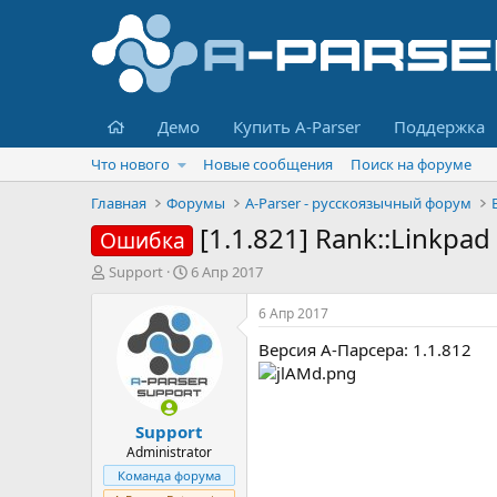
Главная
Демо
Купить A-Parser
Поддержка
Что нового
Новые сообщения
Поиск на форуме
Главная
Форумы
A-Parser - русскоязычный форум
[1.1.821] Rank::Linkpad
Ошибка
А
Д
Support
6 Апр 2017
в
а
т
т
6 Апр 2017
о
а
Версия А-Парсера: 1.1.812
р
н
т
а
е
ч
м
а
Support
ы
л
а
Administrator
Команда форума