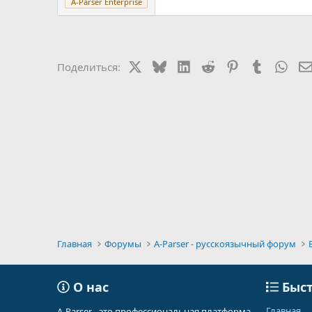
A-Parser Enterprise
X
Bluesky
LinkedIn
Reddit
Pinterest
Tumblr
Wha
Поделиться:
Главная
Форумы
A-Parser - русскоязычный форум
О нас
Быст
Главная
A-Parser - это профессиональная платформа