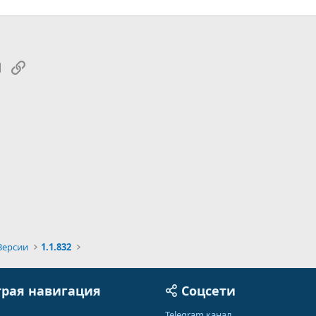
tsApp
Электронная почта
Ссылка
Версии
1.1.832
рая навигация
Соцсети
Telegram канал