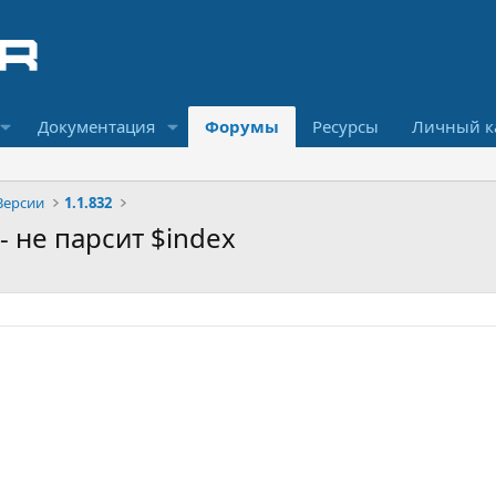
Документация
Форумы
Ресурсы
Личный к
Версии
1.1.832
 - не парсит $index