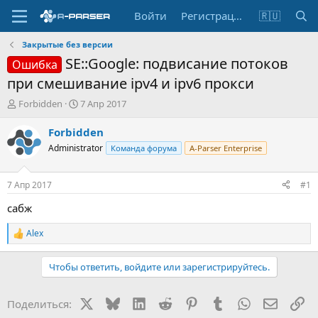
Войти
Регистрация
🇷🇺
Закрытые без версии
SE::Google: подвисание потоков
Ошибка
при смешивание ipv4 и ipv6 прокси
А
Д
Forbidden
7 Апр 2017
в
а
т
т
Forbidden
о
а
Administrator
Команда форума
A-Parser Enterprise
р
н
т
а
е
ч
7 Апр 2017
#1
м
а
ы
л
сабж
а
Alex
Р
е
а
Чтобы ответить, войдите или зарегистрируйтесь.
к
ц
и
X
Bluesky
LinkedIn
Reddit
Pinterest
Tumblr
WhatsApp
Электр
Сс
Поделиться:
и
: