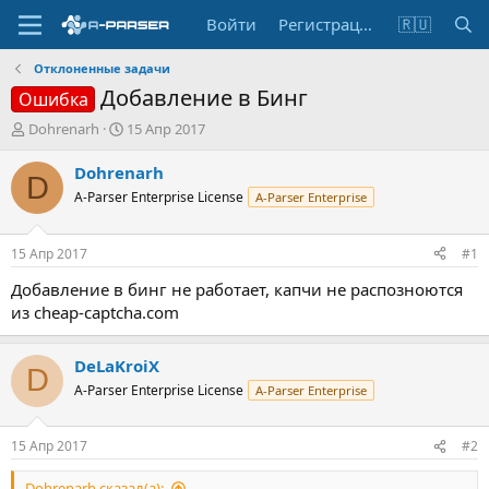
Войти
Регистрация
🇷🇺
Отклоненные задачи
Добавление в Бинг
Ошибка
А
Д
Dohrenarh
15 Апр 2017
в
а
т
т
Dohrenarh
D
о
а
A-Parser Enterprise License
A-Parser Enterprise
р
н
т
а
е
ч
15 Апр 2017
#1
м
а
ы
л
Добавление в бинг не работает, капчи не распозноются
а
из cheap-captcha.com
DeLaKroiX
D
A-Parser Enterprise License
A-Parser Enterprise
15 Апр 2017
#2
Dohrenarh сказал(а):