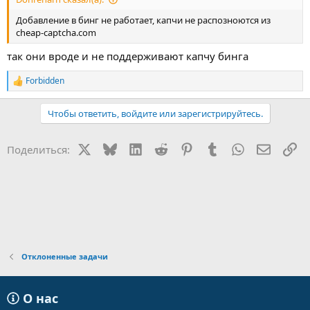
Добавление в бинг не работает, капчи не распозноются из
cheap-captcha.com
так они вроде и не поддерживают капчу бинга
Forbidden
Р
е
а
Чтобы ответить, войдите или зарегистрируйтесь.
к
ц
и
X
Bluesky
LinkedIn
Reddit
Pinterest
Tumblr
WhatsApp
Электр
Сс
Поделиться:
и
:
Отклоненные задачи
О нас