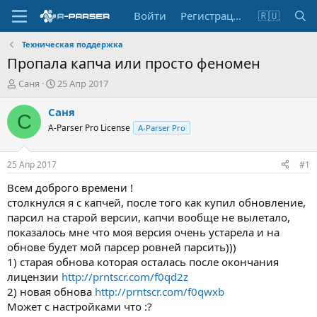
Войти
Регистрация
🇷🇺
Техническая поддержка
Пропала капча или просто феномен
А
Д
Саня
25 Апр 2017
в
а
т
т
Саня
С
о
а
A-Parser Pro License
A-Parser Pro
р
н
т
а
е
ч
25 Апр 2017
#1
м
а
ы
л
Всем доброго времени !
а
столкнулся я с капчей, после того как купил обновление,
парсил на старой версии, капчи вообще не вылетало,
показалось мне что моя версия очень устарела и на
обнове будет мой парсер ровней парсить)))
1) старая обнова которая осталась после окончания
лицензии
http://prntscr.com/f0qd2z
2) новая обнова
http://prntscr.com/f0qwxb
Может с настройками что :?