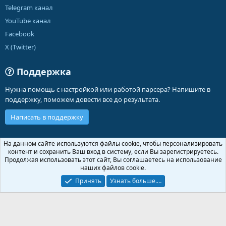
Telegram канал
YouTube канал
Facebook
X (Twitter)
Поддержка
Нужна помощь с настройкой или работой парсера? Напишите в
поддержку, поможем довести все до результата.
Написать в поддержку
Russian (RU)
На данном сайте используются файлы cookie, чтобы персонализировать
контент и сохранить Ваш вход в систему, если Вы зарегистрируетесь.
Обратная связь
Условия и правила
Продолжая использовать этот сайт, Вы соглашаетесь на использование
Политика конфиденциальности
Помощь
Главная
R
наших файлов cookie.
S
S
Принять
Узнать больше.…
®
Community platform by XenForo
© 2010-2026 XenForo Ltd.