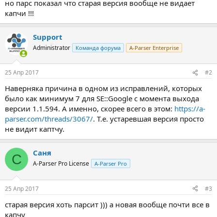
но парс показал что старая версия вообще не видает
капчи !!!
Support
Administrator
Команда форума
A-Parser Enterprise
25 Апр 2017
#2
Наверняка причина в одном из исправлений, которых
было как минимум 7 для SE::Google с момента выхода
версии 1.1.594. А именно, скорее всего в этом:
https://a-
parser.com/threads/3067/
. Т.е. устаревшая версия просто
не видит каптчу.
Саня
С
A-Parser Pro License
A-Parser Pro
25 Апр 2017
#3
старая версия хоть парсит ))) а новая вообще почти все в
капчу