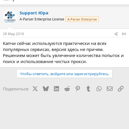
Support Юра
A-Parser Enterprise License
A-Parser Enterprise
28 Мар 2018
#4
Капчи сейчас используются практически на всех
популярных сервисах, версия здесь не причем.
Решением может быть увлечение количества попыток и
поиск и использование чистых прокси.
Чтобы ответить, войдите или зарегистрируйтесь.
X
Bluesky
LinkedIn
Reddit
Pinterest
Tumblr
WhatsApp
Электр
Сс
Поделиться: