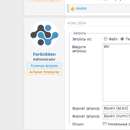
nouton
Р
е
а
4 Окт 2014
к
ц
и
и
:
Forbidden
Administrator
Команда форума
A-Parser Enterprise