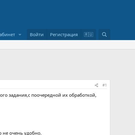
П
абинет
Войти
Регистрация
🇷🇺
о
и
с
к
#1
ого задания,c поочередной их обработкой,
о не очень удобно.