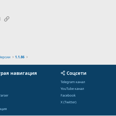
tsApp
Электронная почта
Ссылка
Версии
1.1.86
рая навигация
Соцсети
Telegram канал
YouTube канал
arser
Facebook
X (Twitter)
ация