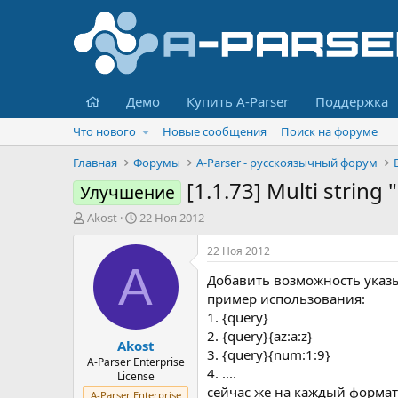
Главная
Демо
Купить A-Parser
Поддержка
Что нового
Новые сообщения
Поиск на форуме
Главная
Форумы
A-Parser - русскоязычный форум
[1.1.73] Multi string
Улучшение
А
Д
Akost
22 Ноя 2012
в
а
т
т
22 Ноя 2012
о
а
A
Добавить возможность указы
р
н
т
а
пример использования:
е
ч
1. {query}
м
а
2. {query}{az:a:z}
Akost
ы
л
3. {query}{num:1:9}
а
A-Parser Enterprise
4. ....
License
сейчас же на каждый формат
A-Parser Enterprise