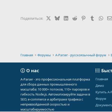
X
Bluesky
LinkedIn
Reddit
Pinterest
Tumblr
Wha
Поделиться:
Главная
Форумы
A-Parser - русскоязычный форум
О нас
Быст
Главная
A-Parser - это профессиональная платформа
для сбора данных промышленного
Демо
масштаба: 10 000+ потоков, 110+ парсеров и
Купить A-P
гибкость Node.js. Автоматизируйте задачи в
Форум
SEO, e-commerce и арбитраже трафика с
непревзойденной скоростью и
Документ
масштабируемостью