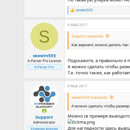
seowin555
Р
е
а
6 Май 2017
к
S
ц
и
Support сказал(а):
и
:
Как вариант, можно делать так:
seowin555
Подскажите, а правильно я п
A-Parser Pro License
А можно сделать чтобы разм
A-Parser Pro
Т.е. точно также, как работ
8 Май 2017
seowin555 сказал(а):
А можно сделать чтобы размер
Можно (в примере выводится
Support
Administrator
Для наглядности здесь вывод
Команда форума