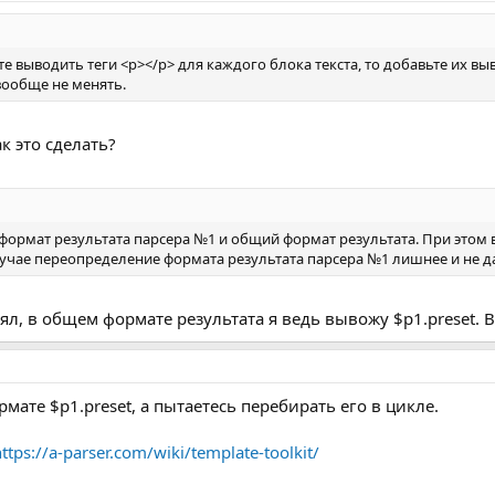
те выводить теги <p></p> для каждого блока текста, то добавьте их в
вообще не менять.
к это сделать?
формат результата парсера №1 и общий формат результата. При этом 
случае переопределение формата результата парсера №1 лишнее и не да
ял, в общем формате результата я ведь вывожу $p1.preset. 
ате $p1.preset, а пытаетесь перебирать его в цикле.
ttps://a-parser.com/wiki/template-toolkit/