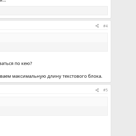
#4
ваться по кею?
азываем максимальную длину текстового блока.
#5