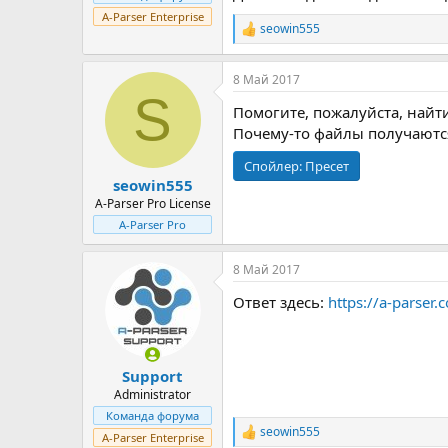
A-Parser Enterprise
seowin555
Р
е
а
8 Май 2017
к
S
ц
Помогите, пожалуйста, найти
и
и
Почему-то файлы получаются
:
Спойлер:
Пресет
seowin555
A-Parser Pro License
A-Parser Pro
8 Май 2017
Ответ здесь:
https://a-parse
Support
Administrator
Команда форума
seowin555
Р
A-Parser Enterprise