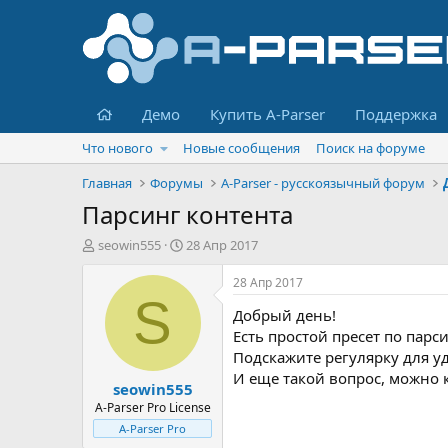
Главная
Демо
Купить A-Parser
Поддержка
Что нового
Новые сообщения
Поиск на форуме
Главная
Форумы
A-Parser - русскоязычный форум
Парсинг контента
А
Д
seowin555
28 Апр 2017
в
а
т
т
28 Апр 2017
о
а
S
Добрый день!
р
н
т
а
Есть простой пресет по парси
е
ч
Подскажите регулярку для уд
м
а
И еще такой вопрос, можно 
seowin555
ы
л
а
A-Parser Pro License
A-Parser Pro