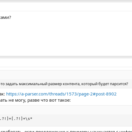
сами?
-то задать максимальный размер контента, который будет парсится?
ак:
https://a-parser.com/threads/1573/page-2#post-8902
ть не могу, разве что вот такое:
.?!]+[.?!]+\s*
 сработать, если предложение к примеру начинается с цифры