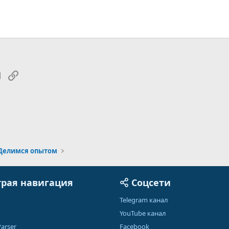
tsApp
Электронная почта
Ссылка
Делимся опытом
рая навигация
Соцсети
Telegram канал
YouTube канал
arser
Facebook