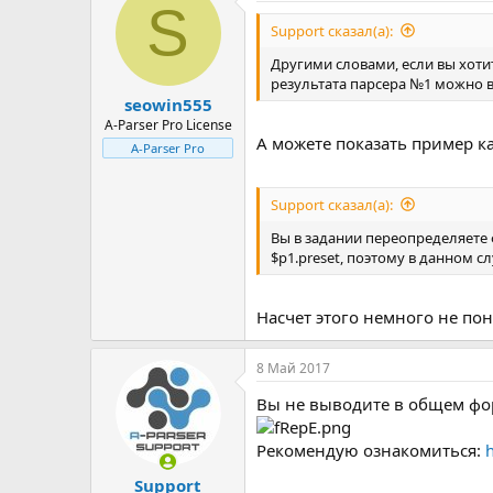
S
ц
и
Support сказал(а):
и
:
Другими словами, если вы хоти
результата парсера №1 можно 
seowin555
A-Parser Pro License
А можете показать пример ка
A-Parser Pro
Support сказал(а):
Вы в задании переопределяете 
$p1.preset, поэтому в данном 
Насчет этого немного не пон
8 Май 2017
Вы не выводите в общем форм
Рекомендую ознакомиться:
h
Support