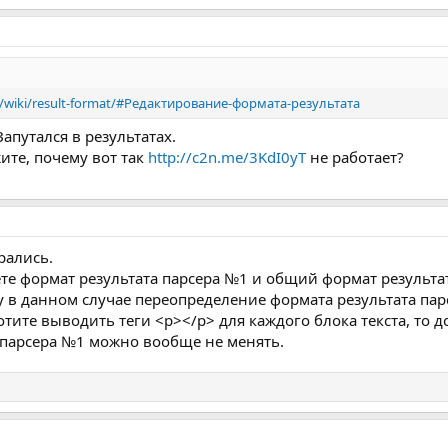
om/wiki/result-format/#Редактирование-формата-результата
Запутался в результатах.
ите, почему вот так
http://c2n.me/3KdI0yT
не работает?
рались.
те формат результата парсера №1 и общий формат результат
у в данном случае переопределение формата результата пар
тите выводить теги <p></p> для каждого блока текста, то 
 парсера №1 можно вообще не менять.