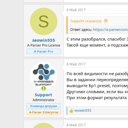
е
а
8 Май 2017
к
S
ц
и
Support сказал(а):
и
:
Ответ здесь:
https://a-parser.c
С этим разобрался, спасибо! 
seowin555
Такой еще момент, а подскаж
A-Parser Pro License
A-Parser Pro
8 Май 2017
По всей видимости не разоб
Вы в задании переопределяе
выводите $p1.preset, поэтом
Другими словами, если вы хо
Support
При этом формат результата
Administrator
Команда форума
seowin555
Р
A-Parser Enterprise
е
а
8 Май 2017
к