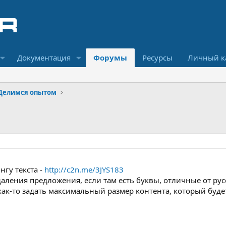
Документация
Форумы
Ресурсы
Личный к
Делимся опытом
нгу текста -
http://c2n.me/3JYS183
аления предложения, если там есть буквы, отличные от рус
как-то задать максимальный размер контента, который буде