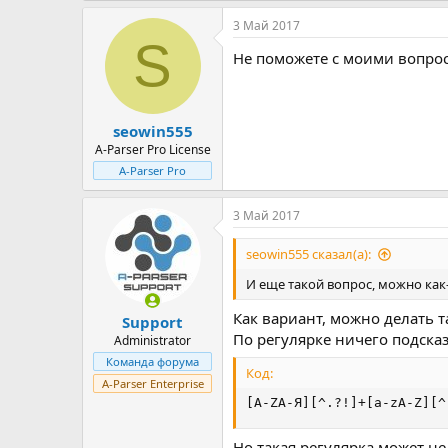
3 Май 2017
S
Не поможете с моими вопро
seowin555
A-Parser Pro License
A-Parser Pro
3 Май 2017
seowin555 сказал(а):
И еще такой вопрос, можно как
Как вариант, можно делать т
Support
По регулярке ничего подсказа
Administrator
Команда форума
Код:
A-Parser Enterprise
[A-ZА-Я][^.?!]+[a-zA-Z][^
Но такая регулярка может не