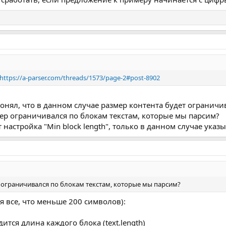
https://a-parser.com/threads/1573/page-2#post-8902
онял, что в данном случае размер контента будет ограничи
ер ограничивался по блокам текстам, которые мы парсим?
ает настройка "Min block length", только в данном случае ук
 ограничивался по блокам текстам, которые мы парсим?
 все, что меньше 200 символов):
ится длина каждого блока (text.length)