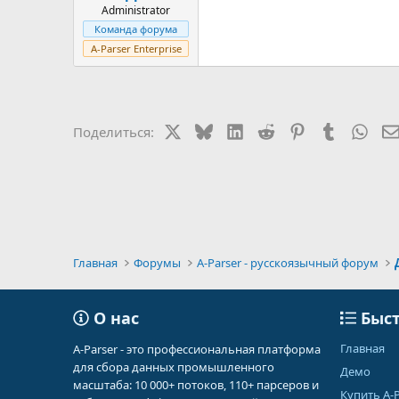
Administrator
Команда форума
A-Parser Enterprise
X
Bluesky
LinkedIn
Reddit
Pinterest
Tumblr
Wha
Поделиться:
Главная
Форумы
A-Parser - русскоязычный форум
О нас
Быст
Главная
A-Parser - это профессиональная платформа
для сбора данных промышленного
Демо
масштаба: 10 000+ потоков, 110+ парсеров и
Купить A-P