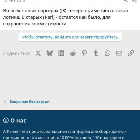
18 Янв 2019
#2
Во всех новых парсерах (JS) теперь применяется такая
логика. В старых (Perl) - остается как было, для
сохранения совместимости.
Чтобы ответить, войдите или зарегистрируйтесь.
X
Bluesky
LinkedIn
Reddit
Pinterest
Tumblr
WhatsApp
Электр
Сс
Поделиться:
Закрытые без версии
О нас
A-Parser - это профессиональная платформа для сбора данных
промышленного масштаба: 10 000+ потоков, 110+ парсеров и