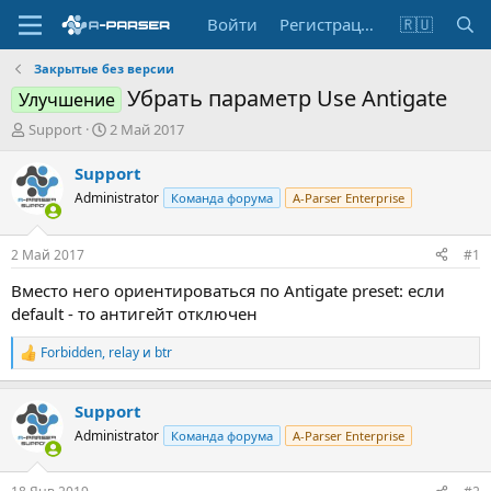
Войти
Регистрация
🇷🇺
Закрытые без версии
Убрать параметр Use Antigate
Улучшение
А
Д
Support
2 Май 2017
в
а
т
т
Support
о
а
Administrator
Команда форума
A-Parser Enterprise
р
н
т
а
е
ч
2 Май 2017
#1
м
а
ы
л
Вместо него ориентироваться по Antigate preset: если
а
default - то антигейт отключен
Forbidden
,
relay
и
btr
Р
е
а
Support
к
ц
Administrator
Команда форума
A-Parser Enterprise
и
и
: