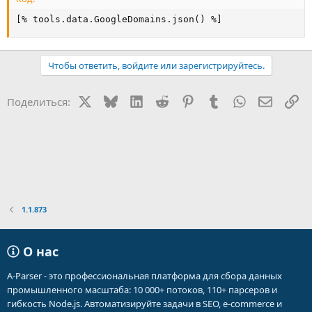
[% tools.data.GoogleDomains.json() %]
Чтобы ответить, войдите или зарегистрируйтесь.
X
Bluesky
LinkedIn
Reddit
Pinterest
Tumblr
WhatsApp
Электр
Сс
Поделиться:
1.1.873
О нас
A-Parser - это профессиональная платформа для сбора данных
промышленного масштаба: 10 000+ потоков, 110+ парсеров и
гибкость Node.js. Автоматизируйте задачи в SEO, e-commerce и