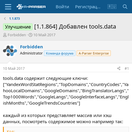
Войти
Регистрация
🇷🇺
1.1.873
[1.1.864] Добавлен tools.data
Улучшение
А
Д
Forbidden
10 Май 2017
в
а
т
т
Forbidden
о
а
Administrator
Команда форума
A-Parser Enterprise
р
н
т
а
е
ч
10 Май 2017
#1
м
а
ы
л
tools.data содержит следующие ключи:
а
["YandexWordStatRegions","TopDomains","CountryCodes","Ya
hooLocalDomains","GoogleDomains","BingTranslatorLangs","
Top1000Words","GoogleLangs","GoogleInterfaceLangs","Engl
ishMonths","GoogleTrendsCountries"]
каждый из которых представляет массив или хэш
данных, посмотреть содержимое можно например так:
Код: