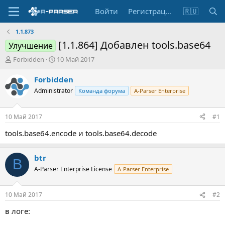
Войти
Регистрация
🇷🇺
1.1.873
[1.1.864] Добавлен tools.base64
Улучшение
А
Д
Forbidden
10 Май 2017
в
а
т
т
Forbidden
о
а
Administrator
Команда форума
A-Parser Enterprise
р
н
т
а
е
ч
10 Май 2017
#1
м
а
ы
л
tools.base64.encode и tools.base64.decode
а
btr
B
A-Parser Enterprise License
A-Parser Enterprise
10 Май 2017
#2
в логе: