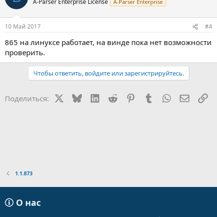
A-Parser Enterprise License
A-Parser Enterprise
10 Май 2017
#4
865 на линуксе работает, на винде пока нет возможности
проверить.
Чтобы ответить, войдите или зарегистрируйтесь.
X
Bluesky
LinkedIn
Reddit
Pinterest
Tumblr
WhatsApp
Электр
Сс
Поделиться:
1.1.873
О нас