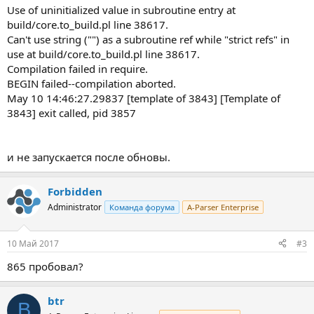
Use of uninitialized value in subroutine entry at
build/core.to_build.pl line 38617.
Can't use string ("") as a subroutine ref while "strict refs" in
use at build/core.to_build.pl line 38617.
Compilation failed in require.
BEGIN failed--compilation aborted.
May 10 14:46:27.29837 [template of 3843] [Template of
3843] exit called, pid 3857
и не запускается после обновы.
Forbidden
Administrator
Команда форума
A-Parser Enterprise
10 Май 2017
#3
865 пробовал?
btr
B