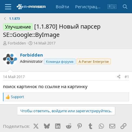
Войти
Регистрация
🇷🇺
1.1.873
[1.1.870] Новый парсер
Улучшение
SE::Google::ByImage
А
Д
Forbidden
14 Май 2017
в
а
т
т
Forbidden
о
а
Administrator
Команда форума
A-Parser Enterprise
р
н
т
а
е
ч
14 Май 2017
#1
м
а
ы
л
поиск картинок по ссылке на картинку
а
Support
Р
е
а
Чтобы ответить, войдите или зарегистрируйтесь.
к
ц
и
X
Bluesky
LinkedIn
Reddit
Pinterest
Tumblr
WhatsApp
Электр
Сс
Поделиться:
и
: