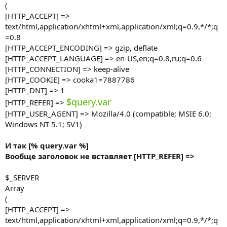
(
[HTTP_ACCEPT] =>
text/html,application/xhtml+xml,application/xml;q=0.9,*/*;q
=0.8
[HTTP_ACCEPT_ENCODING] => gzip, deflate
[HTTP_ACCEPT_LANGUAGE] => en-US,en;q=0.8,ru;q=0.6
[HTTP_CONNECTION] => keep-alive
[HTTP_COOKIE] => cooka1=7887786
[HTTP_DNT] => 1
$query.var
[HTTP_REFER] =>
[HTTP_USER_AGENT] => Mozilla/4.0 (compatible; MSIE 6.0;
Windows NT 5.1; SV1)
И так [% query.var %]
Вообще заголовок не вставляет [HTTP_REFER] =>
$_SERVER
Array
(
[HTTP_ACCEPT] =>
text/html,application/xhtml+xml,application/xml;q=0.9,*/*;q