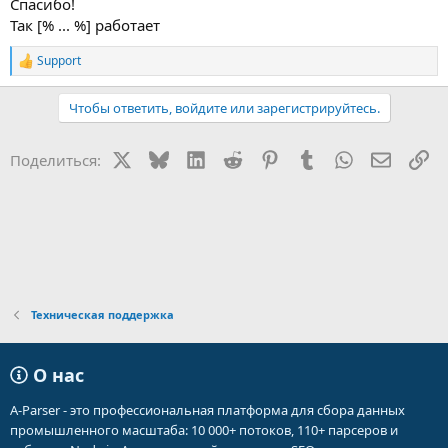
Спасибо!
Так [% ... %] работает
Support
Р
е
а
Чтобы ответить, войдите или зарегистрируйтесь.
к
ц
и
X
Bluesky
LinkedIn
Reddit
Pinterest
Tumblr
WhatsApp
Электр
Сс
Поделиться:
и
:
Техническая поддержка
О нас
A-Parser - это профессиональная платформа для сбора данных
промышленного масштаба: 10 000+ потоков, 110+ парсеров и