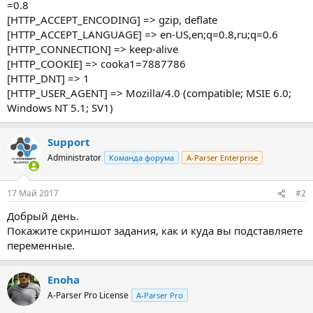
=0.8
[HTTP_ACCEPT_ENCODING] => gzip, deflate
[HTTP_ACCEPT_LANGUAGE] => en-US,en;q=0.8,ru;q=0.6
[HTTP_CONNECTION] => keep-alive
[HTTP_COOKIE] => cooka1=7887786
[HTTP_DNT] => 1
[HTTP_USER_AGENT] => Mozilla/4.0 (compatible; MSIE 6.0;
Windows NT 5.1; SV1)
Support
Administrator
Команда форума
A-Parser Enterprise
17 Май 2017
#2
Добрый день.
Покажите скриншот задания, как и куда вы подставляете
переменные.
Enoha
A-Parser Pro License
A-Parser Pro