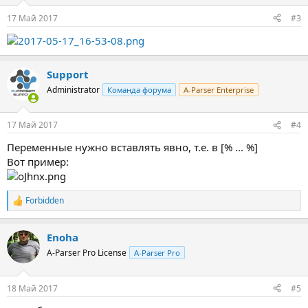
17 Май 2017
#3
Support
Administrator
Команда форума
A-Parser Enterprise
17 Май 2017
#4
Переменные нужно вставлять явно, т.е. в [% ... %]
Вот пример:
Forbidden
Р
е
а
Enoha
к
ц
A-Parser Pro License
A-Parser Pro
и
и
:
18 Май 2017
#5