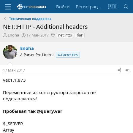
Войти
Регистрация
🇷🇺
Техническая поддержка
NET::HTTP - Additional headers
А
Д
Т
Enoha
17 Май 2017
net::http
баг
в
а
е
т
т
г
Enoha
о
а
и
A-Parser Pro License
A-Parser Pro
р
н
т
а
е
ч
17 Май 2017
#1
м
а
ы
л
ver.1.1.873
а
Переменные из конструктора запросов не
подставляются!
Пробывал так @query.var
$_SERVER
Array