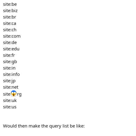
site:be
site:biz
site:br
site:ca
site:ch
site:com
site:de
site:edu
site:fr
site:gb
site:in
site:info
site:jp
site:net
site
rg
site:uk
site:us
Would then make the query list be like: