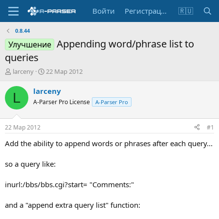
Войти
Регистрация
🇷🇺
0.8.44
Appending word/phrase list to
Улучшение
queries
А
Д
larceny
22 Мар 2012
в
а
т
т
larceny
L
о
а
A-Parser Pro License
A-Parser Pro
р
н
т
а
е
ч
22 Мар 2012
#1
м
а
ы
л
Add the ability to append words or phrases after each query...
а
so a query like:
inurl:/bbs/bbs.cgi?start= "Comments:"
and a "append extra query list" function: