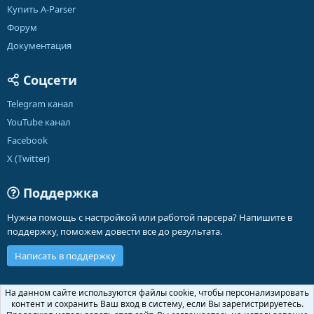
Купить A-Parser
Форум
Документация
Соцсети
Telegram канал
YouTube канал
Facebook
X (Twitter)
Поддержка
Нужна помощь с настройкой или работой парсера? Напишите в
поддержку, поможем довести все до результата.
Написать в поддержку
Russian (RU)
На данном сайте используются файлы cookie, чтобы персонализировать
контент и сохранить Ваш вход в систему, если Вы зарегистрируетесь.
Обратная связь
Условия и правила