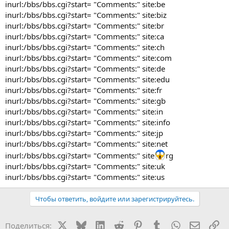
inurl:/bbs/bbs.cgi?start= "Comments:" site:be
inurl:/bbs/bbs.cgi?start= "Comments:" site:biz
inurl:/bbs/bbs.cgi?start= "Comments:" site:br
inurl:/bbs/bbs.cgi?start= "Comments:" site:ca
inurl:/bbs/bbs.cgi?start= "Comments:" site:ch
inurl:/bbs/bbs.cgi?start= "Comments:" site:com
inurl:/bbs/bbs.cgi?start= "Comments:" site:de
inurl:/bbs/bbs.cgi?start= "Comments:" site:edu
inurl:/bbs/bbs.cgi?start= "Comments:" site:fr
inurl:/bbs/bbs.cgi?start= "Comments:" site:gb
inurl:/bbs/bbs.cgi?start= "Comments:" site:in
inurl:/bbs/bbs.cgi?start= "Comments:" site:info
inurl:/bbs/bbs.cgi?start= "Comments:" site:jp
inurl:/bbs/bbs.cgi?start= "Comments:" site:net
inurl:/bbs/bbs.cgi?start= "Comments:" site
rg
inurl:/bbs/bbs.cgi?start= "Comments:" site:uk
inurl:/bbs/bbs.cgi?start= "Comments:" site:us
Чтобы ответить, войдите или зарегистрируйтесь.
X
Bluesky
LinkedIn
Reddit
Pinterest
Tumblr
WhatsApp
Электр
Сс
Поделиться: