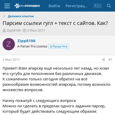
Войти
Регистрация
🇷🇺
Делимся опытом
Парсим ссылки гугл + текст с сайтов. Как?
А
Д
Zipp8106
3 Июл 2017
в
а
т
т
Zipp8106
Z
о
а
A-Parser Pro License
A-Parser Pro
р
н
т
а
е
ч
3 Июл 2017
#1
м
а
ы
л
Привет! Взял апарсер ещё несколько лет назад, но юзал
а
его сугубо для пополнения баз различных движков.
К сожалению только сегодня обратил на всё
разнообразие возможностей апарсера, потому возникло
множество вопросов.
Начну пожалуй с следующего вопроса
Можно ли сделать в пределах одного задания парсер,
который будет действовать следующим образом: