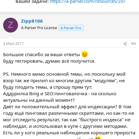
вашей задачи:
https://a-parser.com/resources/20/
Zipp8106
Z
A-Parser Pro License
A-Parser Pro
3 Июл 2017
#4
Большое спасибо за ваши ответы
Буду тестировать, думаю всё получится.
PS. Немного мимо основной темы, но поскольку мой
взор так же прилип ко многим другим "модулям", не
буду плодить темы, а спрошу прям тут:
Аддурилка Bing и SEO:пинговалочка - на сколько
актуальны на данный момент?
Даёт ли положительный эффект для индексации? В том
году ещё пинговал различными скриптами, но как-то не
мог отследить результат, так как "быстрого индекса" не
наблюдал, и использовал в купе с другими методами.
Есть ли у кого реальные наблюдения хорошего прироста