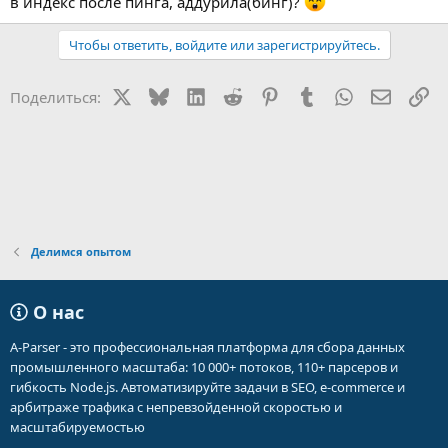
в индекс после пинга, аддурила(бинг)?
Чтобы ответить, войдите или зарегистрируйтесь.
X
Bluesky
LinkedIn
Reddit
Pinterest
Tumblr
WhatsApp
Электр
Сс
Поделиться:
Делимся опытом
О нас
A-Parser - это профессиональная платформа для сбора данных
промышленного масштаба: 10 000+ потоков, 110+ парсеров и
гибкость Node.js. Автоматизируйте задачи в SEO, e-commerce и
арбитраже трафика с непревзойденной скоростью и
масштабируемостью