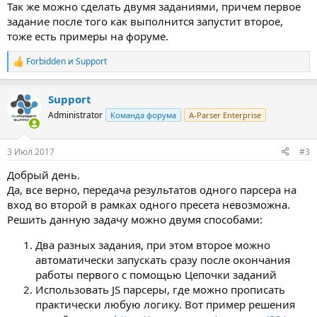
Так же можно сделать двумя заданиями, причем первое
задание после того как выполнится запустит второе,
тоже есть примеры на форуме.
Forbidden
и
Support
Р
е
а
Support
к
ц
Administrator
Команда форума
A-Parser Enterprise
и
и
:
3 Июл 2017
#3
Добрый день.
Да, все верно, передача результатов одного парсера на
вход во второй в рамках одного пресета невозможна.
Решить данную задачу можно двумя способами:
Два разных задания, при этом второе можно
автоматически запускать сразу после окончания
работы первого с помощью Цепочки заданий
Использовать JS парсеры, где можно прописать
практически любую логику. Вот пример решения