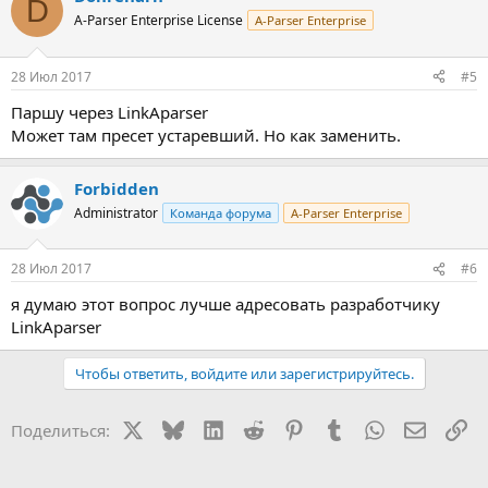
D
A-Parser Enterprise License
A-Parser Enterprise
28 Июл 2017
#5
Паршу через LinkAparser
Может там пресет устаревший. Но как заменить.
Forbidden
Administrator
Команда форума
A-Parser Enterprise
28 Июл 2017
#6
я думаю этот вопрос лучше адресовать разработчику
LinkAparser
Чтобы ответить, войдите или зарегистрируйтесь.
X
Bluesky
LinkedIn
Reddit
Pinterest
Tumblr
WhatsApp
Электр
Сс
Поделиться: