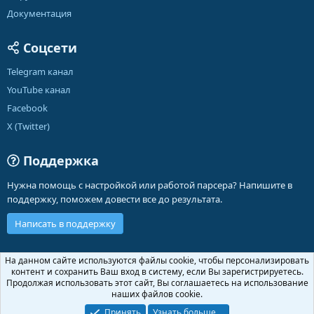
Документация
Соцсети
Telegram канал
YouTube канал
Facebook
X (Twitter)
Поддержка
Нужна помощь с настройкой или работой парсера? Напишите в
поддержку, поможем довести все до результата.
Написать в поддержку
Russian (RU)
На данном сайте используются файлы cookie, чтобы персонализировать
контент и сохранить Ваш вход в систему, если Вы зарегистрируетесь.
Обратная связь
Условия и правила
Продолжая использовать этот сайт, Вы соглашаетесь на использование
Политика конфиденциальности
Помощь
Главная
R
наших файлов cookie.
S
S
Принять
Узнать больше.…