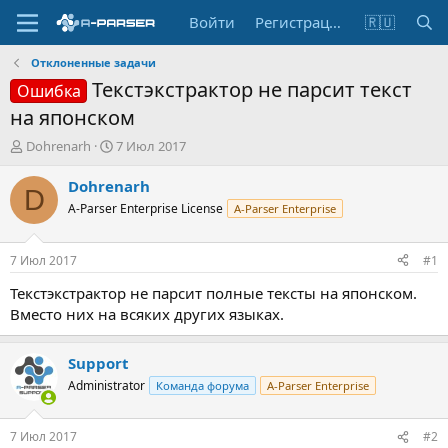
Войти
Регистрация
🇷🇺
Отклоненные задачи
Текстэкстрактор не парсит текст
Ошибка
на японском
А
Д
Dohrenarh
7 Июл 2017
в
а
т
т
Dohrenarh
D
о
а
A-Parser Enterprise License
A-Parser Enterprise
р
н
т
а
е
ч
7 Июл 2017
#1
м
а
ы
л
Текстэкстрактор не парсит полные тексты на японском.
а
Вместо них на всяких других языках.
Support
Administrator
Команда форума
A-Parser Enterprise
7 Июл 2017
#2