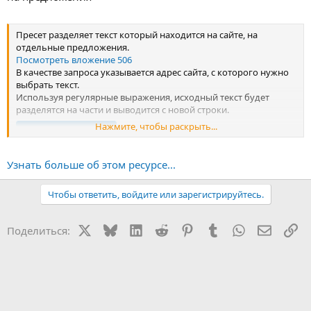
Пресет разделяет текст который находится на сайте, на
отдельные предложения.
Посмотреть вложение 506
В качестве запроса указывается адрес сайта, с которого нужно
выбрать текст.
Используя регулярные выражения, исходный текст будет
разделятся на части и выводится с новой строки.
Нажмите, чтобы раскрыть...
Спойлер:
Результат
Узнать больше об этом ресурсе...
Чтобы ответить, войдите или зарегистрируйтесь.
X
Bluesky
LinkedIn
Reddit
Pinterest
Tumblr
WhatsApp
Электр
Сс
Поделиться: