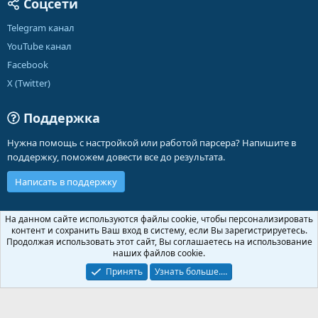
Соцсети
Telegram канал
YouTube канал
Facebook
X (Twitter)
Поддержка
Нужна помощь с настройкой или работой парсера? Напишите в
поддержку, поможем довести все до результата.
Написать в поддержку
Russian (RU)
На данном сайте используются файлы cookie, чтобы персонализировать
контент и сохранить Ваш вход в систему, если Вы зарегистрируетесь.
Обратная связь
Условия и правила
Продолжая использовать этот сайт, Вы соглашаетесь на использование
Политика конфиденциальности
Помощь
Главная
R
наших файлов cookie.
S
S
Принять
Узнать больше.…
®
Community platform by XenForo
© 2010-2026 XenForo Ltd.