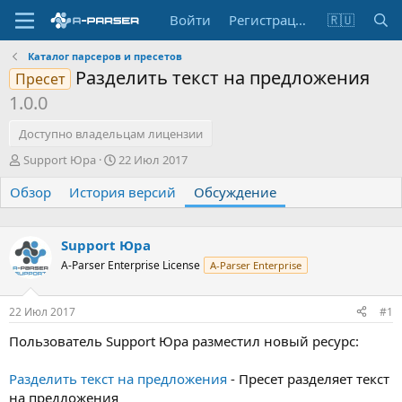
Войти
Регистрация
🇷🇺
Каталог парсеров и пресетов
Разделить текст на предложения
Пресет
1.0.0
Доступно владельцам лицензии
А
Д
Support Юра
22 Июл 2017
в
а
Обзор
т
История версий
т
Обсуждение
о
а
р
н
т
а
Support Юра
е
ч
A-Parser Enterprise License
A-Parser Enterprise
м
а
ы
л
а
22 Июл 2017
#1
Пользователь Support Юра разместил новый ресурс:
Разделить текст на предложения
- Пресет разделяет текст
на предложения