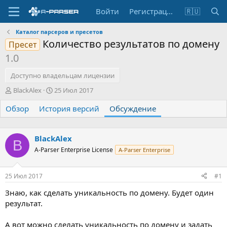
Войти
Регистрация
🇷🇺
Каталог парсеров и пресетов
Количество результатов по домену
Пресет
1.0
Доступно владельцам лицензии
А
Д
BlackAlex
25 Июл 2017
в
а
Обзор
т
История версий
т
Обсуждение
о
а
р
н
т
а
BlackAlex
B
е
ч
A-Parser Enterprise License
A-Parser Enterprise
м
а
ы
л
а
25 Июл 2017
#1
Знаю, как сделать уникальность по домену. Будет один
результат.
А вот можно сделать уникальность по домену и задать