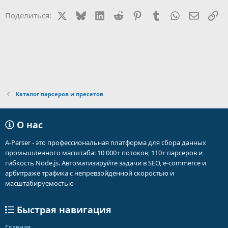
ц
и
X
Bluesky
LinkedIn
Reddit
Pinterest
Tumblr
WhatsApp
Электр
Сс
Поделиться:
и
:
Каталог парсеров и пресетов
О нас
A-Parser - это профессиональная платформа для сбора данных
промышленного масштаба: 10 000+ потоков, 110+ парсеров и
гибкость Node.js. Автоматизируйте задачи в SEO, e-commerce и
арбитраже трафика с непревзойденной скоростью и
масштабируемостью
Быстрая навигация
Главная