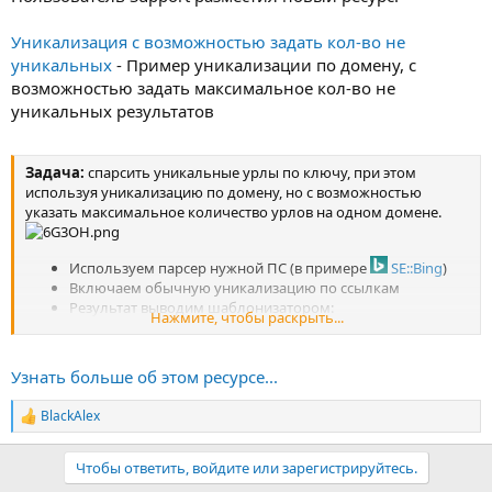
Уникализация с возможностью задать кол-во не
уникальных
- Пример уникализации по домену, с
возможностью задать максимальное кол-во не
уникальных результатов
Задача:
спарсить уникальные урлы по ключу, при этом
используя уникализацию по домену, но с возможностью
указать максимальное количество урлов на одном домене.
Используем парсер нужной ПС (в примере
SE::Bing
)
Включаем обычную уникализацию по ссылкам
Результат выводим шаблонизатором:
Нажмите, чтобы раскрыть...
в Начальном тексте создаем хэш, в котором будем
хранить кол-во выведенных урлов по каждому
домену
Узнать больше об этом ресурсе...
в Общем...
BlackAlex
Р
е
а
Чтобы ответить, войдите или зарегистрируйтесь.
к