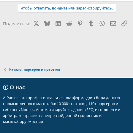
Чтобы ответить, войдите или зарегистрируйтесь.
X
Bluesky
LinkedIn
Reddit
Pinterest
Tumblr
WhatsApp
Электр
Сс
Поделиться:
Каталог парсеров и пресетов
О нас
A-Parser - это профессиональная платформа для сбора данных
промышленного масштаба: 10 000+ потоков, 110+ парсеров и
гибкость Node.js. Автоматизируйте задачи в SEO, e-commerce и
арбитраже трафика с непревзойденной скоростью и
масштабируемостью