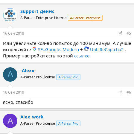
Support Денис
A-Parser Enterprise License
A-Parser Enterprise
16 Сен 2019
#5
Или увеличьте кол-во попыток до 100 минимум. А лучше
используйте
SE::Google::Modern
+
Util::ReCaptcha2
.
Пример настройки есть по этой
ссылке
-Alexx-
A
A-Parser Pro License
A-Parser Pro
16 Сен 2019
#6
ясно, спасибо
Alex_work
A
A-Parser Pro License
A-Parser Pro