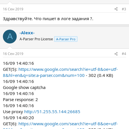
16 Сен 2019
#3
Здравствуйте. Что пишет в логе задания ?.
-Alexx-
A
A-Parser Pro License
A-Parser Pro
16 Сен 2019
#4
16/09 14:40:16
GET(5):
https://www.google.com/search?ie=utf-8&oe=utf-
8&hl=en&q=site:a-parser.com&num=100
- 302 (0.4 KB)
16/09 14:40:16
Google show captcha
16/09 14:40:16
Parse response: 2
16/09 14:40:16
Use proxy
http://51.255.55.144:26685
16/09 14:40:20
GET(6):
https://www.google.com/search?ie=utf-8&oe=utf-