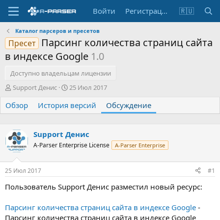
Войти
Регистрация
🇷🇺
Каталог парсеров и пресетов
Парсинг количества страниц сайта
Пресет
в индексе Google
1.0
Доступно владельцам лицензии
А
Д
Support Денис
25 Июл 2017
в
а
Обзор
т
История версий
т
Обсуждение
о
а
р
н
т
а
Support Денис
е
ч
A-Parser Enterprise License
A-Parser Enterprise
м
а
ы
л
а
25 Июл 2017
#1
Пользователь Support Денис разместил новый ресурс:
Парсинг количества страниц сайта в индексе Google
-
Парсинг количества страниц сайта в индексе Google