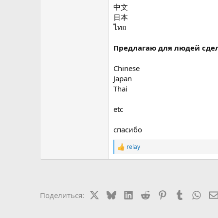
中文
日本
ไทย
Предлагаю для людей сде
Chinese
Japan
Thai
etc
спасибо
relay
Р
е
а
к
ц
и
X
Bluesky
LinkedIn
Reddit
Pinterest
Tumblr
Wha
Поделиться:
и
: