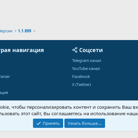
Версии
1.1.899
рая навигация
Соцсети
Telegram канал
YouTube канал
arser
Facebook
X (Twitter)
ация
kie, чтобы персонализировать контент и сохранить Ваш вхо
ьзовать этот сайт, Вы соглашаетесь на использование наши
Обратная связь
Условия и правила
Принять
Узнать больше.…
®
Community platform by XenForo
© 2010-2026 XenForo Ltd.