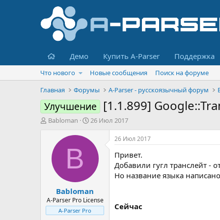
Главная
Демо
Купить A-Parser
Поддержка
Что нового
Новые сообщения
Поиск на форуме
Главная
Форумы
A-Parser - русскоязычный форум
[1.1.899] Google::T
Улучшение
А
Д
Babloman
26 Июл 2017
в
а
т
т
26 Июл 2017
о
а
B
Привет.
р
н
т
а
Добавили гугл транслейт - о
е
ч
Но название языка написано
м
а
Babloman
ы
л
а
A-Parser Pro License
Сейчас
A-Parser Pro