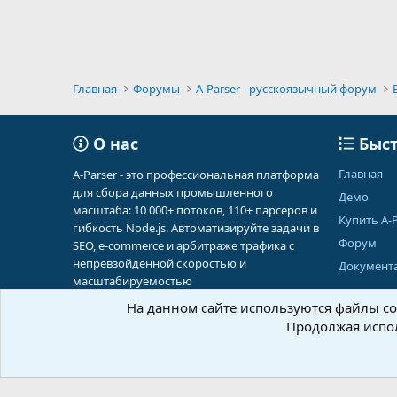
Главная
Форумы
A-Parser - русскоязычный форум
О нас
Быст
Главная
A-Parser - это профессиональная платформа
для сбора данных промышленного
Демо
масштаба: 10 000+ потоков, 110+ парсеров и
Купить A-P
гибкость Node.js. Автоматизируйте задачи в
Форум
SEO, e-commerce и арбитраже трафика с
непревзойденной скоростью и
Документ
масштабируемостью
На данном сайте используются файлы coo
Продолжая испол
Russian (RU)