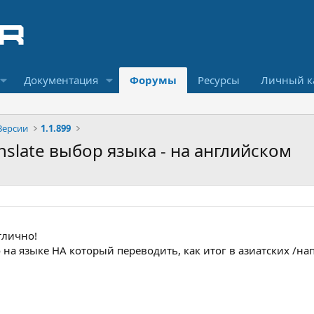
Документация
Форумы
Ресурсы
Личный к
Версии
1.1.899
ranslate выбор языка - на английском
тлично!
 на языке НА который переводить, как итог в азиатских /на