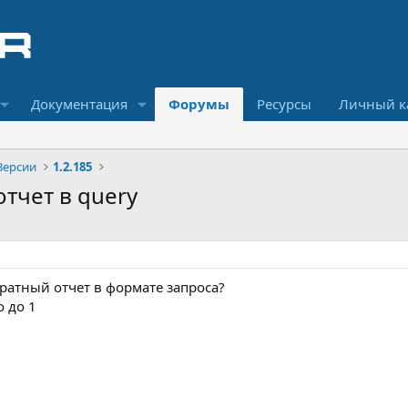
Документация
Форумы
Ресурсы
Личный к
Версии
1.2.185
отчет в query
братный отчет в формате запроса?
 до 1