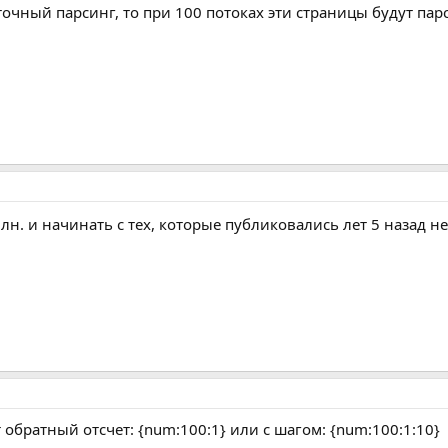
точный парсинг, то при 100 потоках эти страницы будут па
лн. и начинать с тех, которые публиковались лет 5 назад 
обратный отсчет: {num:100:1} или с шагом: {num:100:1:10}