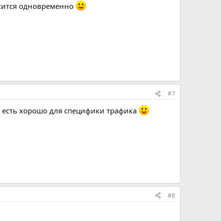
рсится одновременно
#7
не есть хорошо для специфики трафика
#8