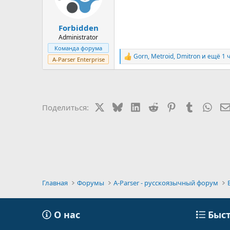
Forbidden
Administrator
Команда форума
Gorn
,
Metroid
,
Dmitron
и ещё 1 
Р
A-Parser Enterprise
е
а
к
ц
и
X
Bluesky
LinkedIn
Reddit
Pinterest
Tumblr
Wha
Поделиться:
и
:
Главная
Форумы
A-Parser - русскоязычный форум
О нас
Быст