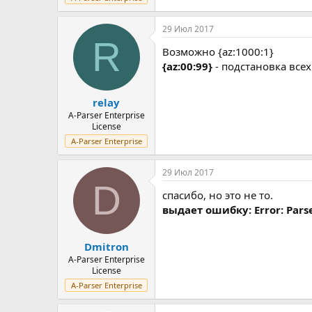
29 Июл 2017
R
Возможно {az:1000:1}
{az:00:99}
- подстановка всех ч
relay
A-Parser Enterprise
License
A-Parser Enterprise
29 Июл 2017
D
спасибо, но это не то.
выдает ошибку: Error: Parse
Dmitron
A-Parser Enterprise
License
A-Parser Enterprise