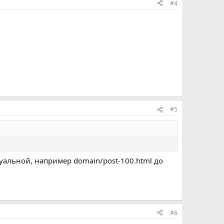
#4
#5
туальной, например domain/post-100.html до
#6