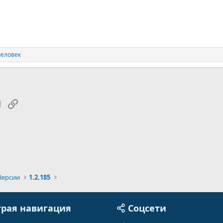
человек
tsApp
Электронная почта
Ссылка
Версии
1.2.185
рая навигация
Соцсети