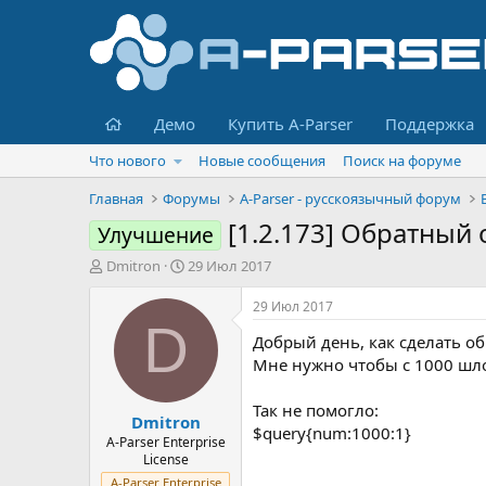
Главная
Демо
Купить A-Parser
Поддержка
Что нового
Новые сообщения
Поиск на форуме
Главная
Форумы
A-Parser - русскоязычный форум
[1.2.173] Обратный 
Улучшение
А
Д
Dmitron
29 Июл 2017
в
а
т
т
29 Июл 2017
о
а
D
Добрый день, как сделать о
р
н
т
а
Мне нужно чтобы с 1000 шло
е
ч
м
а
Так не помогло:
Dmitron
ы
л
$query{num:1000:1}
а
A-Parser Enterprise
License
A-Parser Enterprise