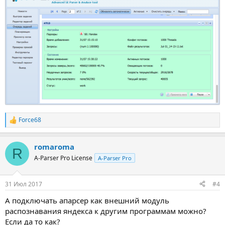
Force68
Р
е
а
romaroma
к
R
ц
A-Parser Pro License
A-Parser Pro
и
и
:
31 Июл 2017
#4
А подключать апарсер как внешний модуль
распознавания яндекса к другим программам можно?
Если да то как?