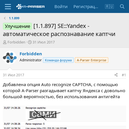
Войти
Регистрация
🇷🇺
1.1.899
[1.1.897] SE::Yandex -
Улучшение
автоматическое распознавание каптчи
А
Д
Forbidden
31 Июл 2017
в
а
т
т
Forbidden
о
а
Administrator
Команда форума
A-Parser Enterprise
р
н
т
а
е
ч
31 Июл 2017
#1
м
а
ы
л
Добавлена опция Auto recognize CAPTCHA, с помощью
а
которой A-Parser разгадывает каптчу Яндекса с довольно
большой вероятностью, без использования антигейта