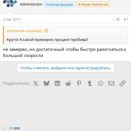
Administrator
Команда форума
A-Parser Enterprise
2 Авг 2017
#7
antonevi4 сказал(а):
Круто! А какой примерно процент пробива?
не замерял, но достаточный чтобы быстро разогнаться к
большой скорости
Чтобы ответить, войдите или зарегистрируйтесь.
X
Bluesky
LinkedIn
Reddit
Pinterest
Tumblr
WhatsApp
Электр
Сс
Поделиться:
1.1.899