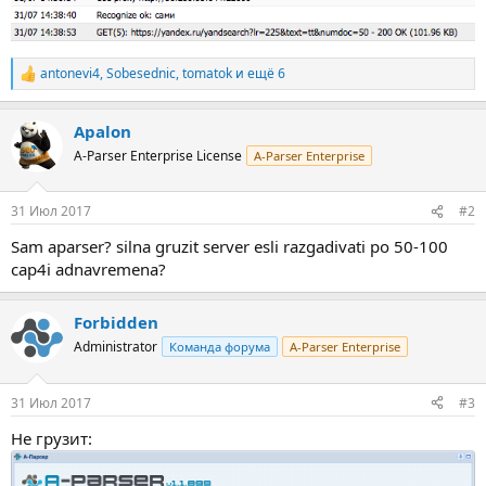
antonevi4
,
Sobesednic
,
tomatok
и ещё 6
Р
е
а
Apalon
к
ц
A-Parser Enterprise License
A-Parser Enterprise
и
и
:
31 Июл 2017
#2
Sam aparser? silna gruzit server esli razgadivati po 50-100
cap4i adnavremena?
Forbidden
Administrator
Команда форума
A-Parser Enterprise
31 Июл 2017
#3
Не грузит: