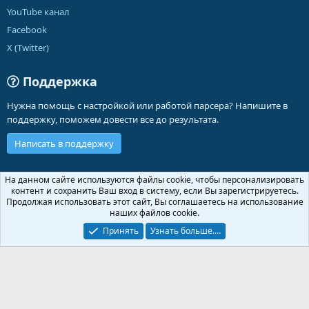
YouTube канал
Facebook
X (Twitter)
Поддержка
Нужна помощь с настройкой или работой парсера? Напишите в
поддержку, поможем довести все до результата.
Написать в поддержку
Russian (RU)
На данном сайте используются файлы cookie, чтобы персонализировать
контент и сохранить Ваш вход в систему, если Вы зарегистрируетесь.
Обратная связь
Условия и правила
Продолжая использовать этот сайт, Вы соглашаетесь на использование
Политика конфиденциальности
Помощь
Главная
R
наших файлов cookie.
S
S
Принять
Узнать больше.…
®
Community platform by XenForo
© 2010-2026 XenForo Ltd.