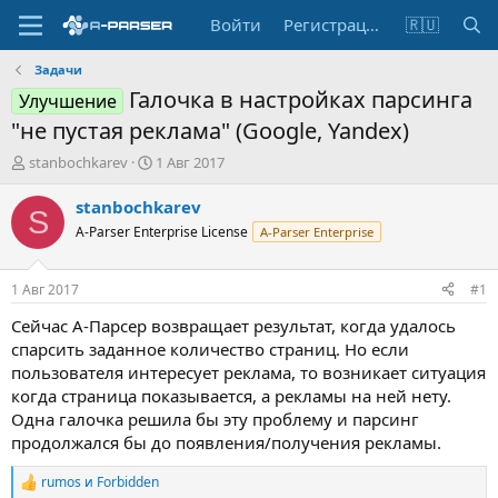
Войти
Регистрация
🇷🇺
Задачи
Галочка в настройках парсинга
Улучшение
"не пустая реклама" (Google, Yandex)
А
Д
stanbochkarev
1 Авг 2017
в
а
т
т
stanbochkarev
S
о
а
A-Parser Enterprise License
A-Parser Enterprise
р
н
т
а
е
ч
1 Авг 2017
#1
м
а
ы
л
Сейчас А-Парсер возвращает результат, когда удалось
а
спарсить заданное количество страниц. Но если
пользователя интересует реклама, то возникает ситуация
когда страница показывается, а рекламы на ней нету.
Одна галочка решила бы эту проблему и парсинг
продолжался бы до появления/получения рекламы.
rumos
и
Forbidden
Р