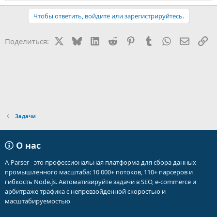
е
а
Чтобы ответить, войдите или зарегистрируйтесь.
к
ц
и
X
Bluesky
LinkedIn
Reddit
Pinterest
Tumblr
WhatsApp
Электр
Сс
Поделиться:
и
:
Задачи
О нас
A-Parser - это профессиональная платформа для сбора данных
промышленного масштаба: 10 000+ потоков, 110+ парсеров и
гибкость Node.js. Автоматизируйте задачи в SEO, e-commerce и
арбитраже трафика с непревзойденной скоростью и
масштабируемостью