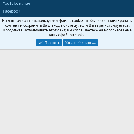
YouTube канал
Facebook
X (Twitter)
На данном сайте используются файлы cookie, чтобы персонализировать
контент и сохранить Ваш вход в систему, если Вы зарегистрируетесь.
Продолжая использовать этот сайт, Вы соглашаетесь на использование
Поддержка
наших файлов cookie.
Принять
Узнать больше.…
Нужна помощь с настройкой или работой парсера? Напишите в
поддержку, поможем довести все до результата.
Написать в поддержку
Russian (RU)
Обратная связь
Условия и правила
Политика конфиденциальности
Помощь
Главная
R
S
S
®
Community platform by XenForo
© 2010-2026 XenForo Ltd.