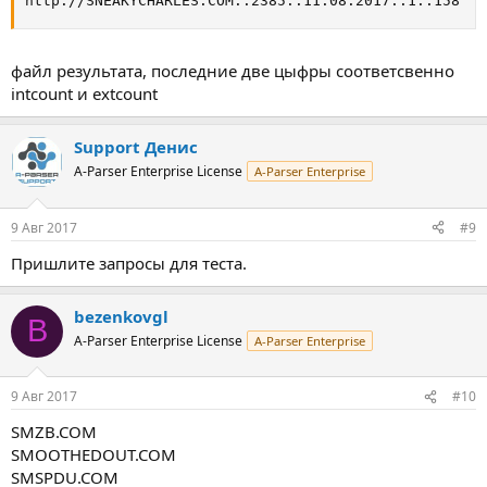
http://SNEAKYCHARLES.COM::2385::11.08.2017::1::158
файл результата, последние две цыфры соответсвенно
intcount и extcount
Support Денис
A-Parser Enterprise License
A-Parser Enterprise
9 Авг 2017
#9
Пришлите запросы для теста.
bezenkovgl
B
A-Parser Enterprise License
A-Parser Enterprise
9 Авг 2017
#10
SMZB.COM
SMOOTHEDOUT.COM
SMSPDU.COM