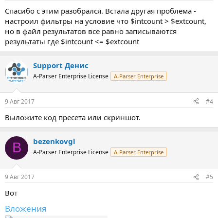
Спасибо с этим разобрался. Встала другая проблема -
настроил фильтры на условие что $intcount > $extcount,
но в файл результатов все равно записываются
результаты где $intcount <= $extcount
Support Денис
A-Parser Enterprise License
A-Parser Enterprise
9 Авг 2017
#4
Выложите код пресета или скриншот.
bezenkovgl
B
A-Parser Enterprise License
A-Parser Enterprise
9 Авг 2017
#5
Вот
Вложения