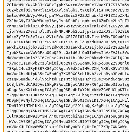
ZGl0aW9uYWxGb3JtYXRzIjpbXSwicmVzdWx0c1VuaXF1ZSI6Im5vI
c0Zyb20iOiJmaWxlIiwicXVlcnlGb3JtYXQiOlsiaHR0cDovLyRxd
bmlxdWVRdWVyaWVzIjpmYWxzZSwic2F2ZUZhaWxlZFF1ZXJpZXMiO
ZXJhdG9yT3B0aW9ucyI6eyJvbkFsbExldmVscyI6ZmFsc2UsInF1Z
cnNBZnRlckl0ZXJhdG9yIjpmYWxzZSwicXVlcnlCdWlsZGVyc09uQ
IjpmYWxzZX0sInJlc3VsdHNPcHRpb25zIjp7Im92ZXJ3cml0ZSI6Z
b0xvZyI6Im5vIiwia2VlcFVuaXF1ZSI6Ik5vIiwibW9yZU9wdGlvb
LCJyZXN1bHRzUHJlcGVuZCI6IiIsInJlc3VsdHNBcHBlbmQiOiIiL
aWxkZXJzIjpbXSwicmVzdWx0c0J1aWxkZXJzIjpbXSwiY29uZmlnT
IjpbXSwicnVuVGFza09uQ29tcGxldGUiOm51bGwsInVzZVJlc3Vsd
dWVyaWVzRmlsZSI6ZmFsc2UsInJ1blRhc2tPbkNvbXBsZXRlQ29uZ
YXVsdCIsInRvb2xzSlMiOiJUb29scy5wcm90b3R5cGUuZ2V0Qnl0Z
Y3Rpb24oc3RyKSB7XG4gICAgcmV0dXJuIHVuZXNjYXBlKGVuY29kZ
bmVudChzdHIpKS5sZW5ndGg7XG59XG5cblRvb2xzLnByb3RvdHlwZ
czIgPSBmdW5jdGlvbihzdHIpIHtcbiAgIHZhciBsZW5ndGggPSBzd
LCBjb3VudCA9IDAsIGkgPSAwLCBjaCA9IDA7XG4gICBmb3IoaTsga
aDsgaSsrKXtcbiAgICAgY2ggPSBzdHIuY2hhckNvZGVBdChpKTtcb
Y2ggPD0gMTI3KXtcbiAgICAgICAgY291bnQrKztcbiAgICAgfWVsc
PD0gMjA0Nyl7XG4gICAgICAgIGNvdW50ICs9IDI7XG4gICAgIH1lb
IDw9IDY1NTM1KXtcbiAgICAgICAgY291bnQgKz0gMztcbiAgICAgf
Y2ggPD0gMjA5NzE1MSl7XG4gICAgICAgIGNvdW50ICs9IDQ7XG4gI
IGlmKGNoIDw9IDY3MTA4ODYzKXtcbiAgICAgICAgY291bnQgKz0gN
fWVsc2V7XG4gICAgICAgIGNvdW50ICs9IDY7XG4gICAgIH0gICAgX
cmV0dXJuIGNvdW50O1xufSIsInByaW8iOjUsInF1ZXJpZXNGaWxlI