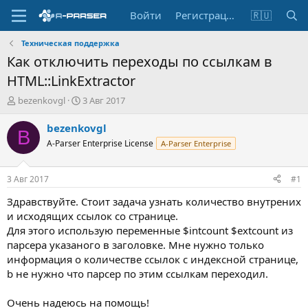
Войти
Регистрация
🇷🇺
Техническая поддержка
Как отключить переходы по ссылкам в
HTML::LinkExtractor
А
Д
bezenkovgl
3 Авг 2017
в
а
т
т
bezenkovgl
B
о
а
A-Parser Enterprise License
A-Parser Enterprise
р
н
т
а
е
ч
3 Авг 2017
#1
м
а
ы
л
Здравствуйте. Стоит задача узнать количество внутрених
а
и исходящих ссылок со странице.
Для этого использую переменные $intcount $extcount из
парсера указаного в заголовке. Мне нужно только
информация о количестве ссылок с индексной странице,
b не нужно что парсер по этим ссылкам переходил.
Очень надеюсь на помощь!