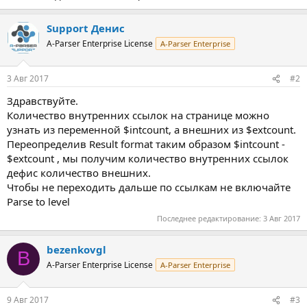
Support Денис
A-Parser Enterprise License
A-Parser Enterprise
3 Авг 2017
#2
Здравствуйте.
Количество внутренних ссылок на странице можно
узнать из переменной $intcount, а внешних из $extcount.
Переопределив Result format таким образом $intcount -
$extcount , мы получим количество внутренних ссылок
дефис количество внешних.
Чтобы не переходить дальше по ссылкам не включайте
Parse to level
Последнее редактирование:
3 Авг 2017
bezenkovgl
B
A-Parser Enterprise License
A-Parser Enterprise
9 Авг 2017
#3