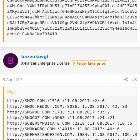
OS4wOC4yMDE3LnR4dCJdfSwicGFyc2Vyc0NvbmZQcmVzZXRzIjp7I
aXMiOnsiVXNlIFByb3h5Ijp7InF1ZXJ5Zm9ybWF0IjoiJHF1ZXJ5I
ZXRyaWVzIjoiMTAiLCJwcm94eUNoZWNrZXIiOiIqIiwicmVxdWVzd
LCJwcm94eWJhbm5lZGNsZWFudXAiOjE4MDAsImZvcm1hdHJlc3Vsd
eSAtICRyZWdpc3RlcmVkIC0ge2V4cGlyZV9kYXRlfVxcbiIsInJlY
InRpbWVvdXQiOjYwLCJzZXJ2ZXIiOiIiLCJ1c2Vwcm94eSI6dHJ1Z
emUiOjEwNDg1NzZ9fX19
bezenkovgl
B
A-Parser Enterprise License
A-Parser Enterprise
9 Авг 2017
#8
Код:
http://SMZB.COM::1516::11.08.2017::2::6

http://SMOOTHEDOUT.COM::8036::11.08.2017::42::33

http://SMSPDU.COM::1733::11.08.2017::3::2

http://SNOGGZ.COM::3063::11.08.2017::21::21

http://SOBERSYNDICATE.COM::2218::11.08.2017::10::5

http://SMOKABBQ.COM::14015::11.08.2017::46::6

http://SNEHASISHDESIGN.COM::1984::11.08.2017::109::3
