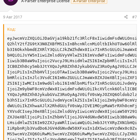
A-Parser Enterprise License
A-Parser Enterprise
9 Авг 2017
#7
Код:
eyJwcmVzZXQiOiJDaGVja19kb21fc3RlcF8xIiwidmFsdWUiOnsic
Q2hlY2tfZG9tX3N0ZXBfMSIsInBhcnNlcnMiOltbIkhUTUw6OlRle
b3I6OkxhbmdEZXRlY3QiLCJkZWZhdWx0Iix7InR5cGUiOiJmaWx0Z
bHQiOiJsYW5nIiwiZmlsdGVyVHlwZSI6ImVxdWFsIiwidmFsdWUiO
Iiwib3B0aW9uIjoic2VucyJ9LHsidHlwZSI6ImZpbHRlciIsInJlc
ICB0ZXh0cy5mb3JtYXQoJyR0ZXh0JykubGVuZ3RoOyAgJV0iLCJma
IjoiPiIsInZhbHVlIjoiOTAwIiwib3B0aW9uIjoic2VucyJ9LHsid
bHRlciIsInJlc3VsdCI6ImNvZGUiLCJmaWx0ZXJUeXBlIjoiZXF1Y
ZSI6IjIwMCIsIm9wdGlvbiI6InNlbnMifSx7InR5cGUiOiJvdmVyc
IjoiZm9ybWF0cmVzdWx0IiwidmFsdWUiOiIkcXVlcnk6OlslICB0Z
YXQoJyR0ZXh0JykubGVuZ3RoOyAgJV0ifV0sWyJOZXQ6Oldob2lzI
b3h5Iix7InR5cGUiOiJvdmVycmlkZSIsImlkIjoiZm9ybWF0cmVzd
dWUiOiIkZXhwaXJlX2RhdGUifV0sWyJIVE1MOjpMaW5rRXh0cmFjd
YXVsdCIseyJ0eXBlIjoiZmlsdGVyIiwicmVzdWx0IjoiaW50Y291b
ZXJUeXBlIjoiPiIsInZhbHVlIjoiJGV4dGNvdW50Iiwib3B0aW9uI
LHsidHlwZSI6Im92ZXJyaWRlIiwiaWQiOiJmb3JtYXRyZXN1bHQiL
IiRpbnRjb3VudDo6JGV4dGNvdW50XFxuIn1dXSwicmVzdWx0c0Zvc
MS5wcmVzZXQ6OiRwMi5wcmVzZXQ6OiRwMy5wcmVzZXQiLCJyZXN1b
IjoiZmlsZSIsInJlc3VsdHNGaWxlTmFtZSI6Imdvb2RfZG9tYWluL