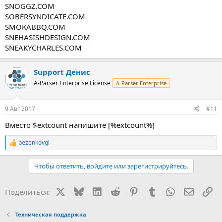
SNOGGZ.COM
SOBERSYNDICATE.COM
SMOKABBQ.COM
SNEHASISHDESIGN.COM
SNEAKYCHARLES.COM
Support Денис
A-Parser Enterprise License
A-Parser Enterprise
9 Авг 2017
#11
Вместо $extcount напишите [%extcount%]
bezenkovgl
Р
е
а
Чтобы ответить, войдите или зарегистрируйтесь.
к
ц
и
X
Bluesky
LinkedIn
Reddit
Pinterest
Tumblr
WhatsApp
Электр
Сс
Поделиться:
и
:
Техническая поддержка