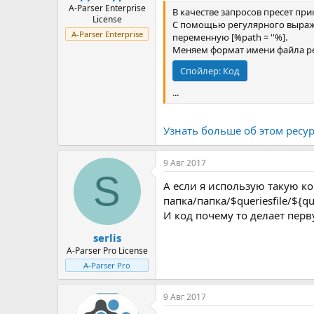
A-Parser Enterprise
В качестве запросов пресет при
License
С помощью регулярного выражен
A-Parser Enterprise
переменную [%path = ''%].
Меняем формат имени файла ре
Спойлер:
Код
...
Узнать больше об этом ресурс
9 Авг 2017
S
А если я использую такую ко
папка/папка/$queriesfile/${qu
И код почему то делает перв
serlis
A-Parser Pro License
A-Parser Pro
9 Авг 2017