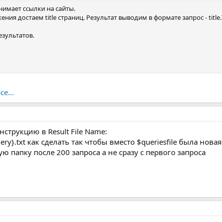
нимает ссылки на сайты.
ия достаем title страниц. Результат выводим в формате запрос - tit
зультатов.
е...
нструкцию в Result File Name:
ery}.txt как сделать так чтобы вместо $queriesfile была нова
ую папку после 200 запроса а не сразу с первого запроса