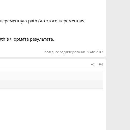
ем переменную path (до этого переменная
th в Формате результата.
Последнее редактирование:
9 Авг 2017
#4