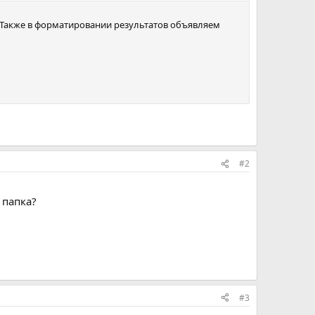
le.Также в форматировании результатов объявляем
#2
я папка?
#3