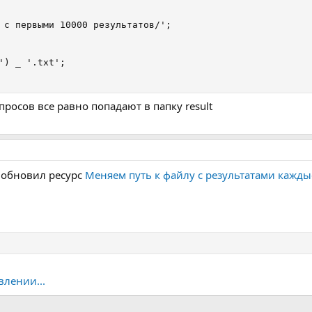
 с первыми 10000 результатов/';

') _ '.txt';

росов все равно попадают в папку result
 обновил ресурс
Меняем путь к файлу с результатами кажды
влении...