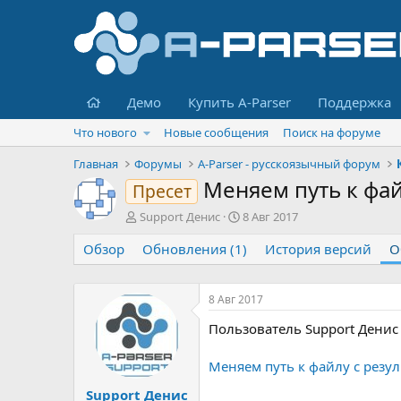
Главная
Демо
Купить A-Parser
Поддержка
Что нового
Новые сообщения
Поиск на форуме
Главная
Форумы
A-Parser - русскоязычный форум
Меняем путь к фа
Пресет
А
Д
Support Денис
8 Авг 2017
в
а
Обзор
т
Обновления (1)
т
История версий
О
о
а
р
н
т
а
8 Авг 2017
е
ч
Пользователь Support Денис
м
а
ы
л
а
Меняем путь к файлу с резу
Support Денис