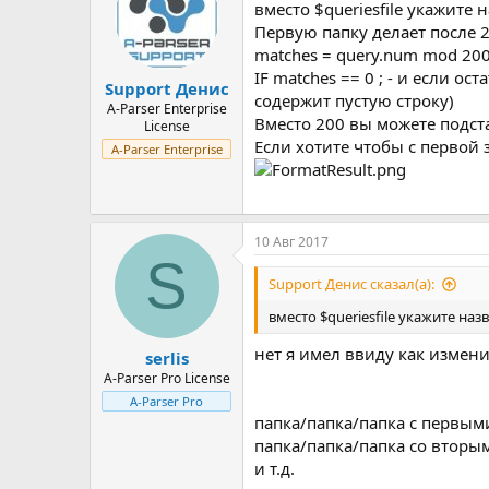
вместо $queriesfile укажите
Первую папку делает после 2
matches = query.num mod 200
IF matches == 0 ; - и если о
Support Денис
содержит пустую строку)
A-Parser Enterprise
Вместо 200 вы можете подст
License
Если хотите чтобы с первой 
A-Parser Enterprise
10 Авг 2017
S
Support Денис сказал(а):
вместо $queriesfile укажите на
нет я имел ввиду как измени
serlis
A-Parser Pro License
A-Parser Pro
папка/папка/папка с первыми
папка/папка/папка со вторым
и т.д.