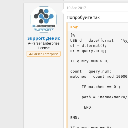
10 Авг 2017
Попробуйте так
Код:
[%

Support Денис
USE d = date(format = '%y
A-Parser Enterprise
df = d.format();

License
qr = query.orig;

A-Parser Enterprise
IF query.num > 0;

count = query.num;

matches = count mod 10000;
     IF matches == 0 ;

     path = 'папка/папка/
      END;

END;

IF query.num == 0;
