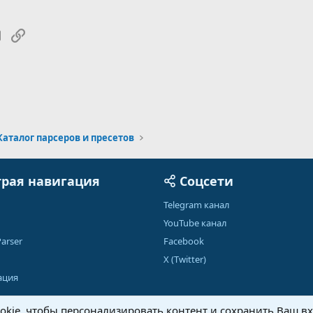
tsApp
Электронная почта
Ссылка
Каталог парсеров и пресетов
рая навигация
Соцсети
Telegram канал
YouTube канал
arser
Facebook
X (Twitter)
ация
kie, чтобы персонализировать контент и сохранить Ваш вхо