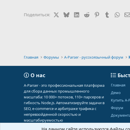
X
Bluesky
LinkedIn
Reddit
Pinterest
Tumblr
Wha
Поделиться:
Главная
Форумы
A-Parser - русскоязычный форум
О нас
Быст
Главная
A-Parser - это профессиональная платформа
для сбора данных промышленного
Демо
масштаба: 10 000+ потоков, 110+ парсеров и
Купить A-P
гибкость Node.js. Автоматизируйте задачи в
Форум
SEO, e-commerce и арбитраже трафика с
непревзойденной скоростью и
Документ
масштабируемостью
На данном сайте используются файлы coo