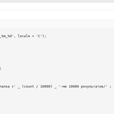
_%m_%d', locale = 'C');



папка с' _ (count / 10000) _ '-ми 10000 результатов/' ;
