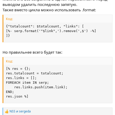
выводом удалить последнюю запятую.
Также вместо цикла можно использовать .format:
Код:
{"totalcount": $totalcount, "links": [

[%- serp.format('"$link",').remove(',$') -%]

]}
Но правильнее всего будет так:
Код:
[% res = {};

res.totalcount = totalcount;

res.links = [];

FOREACH item IN serp;

    res.links.push(item.link);

END;

res.json %]
NSS
и
sergeda
Р