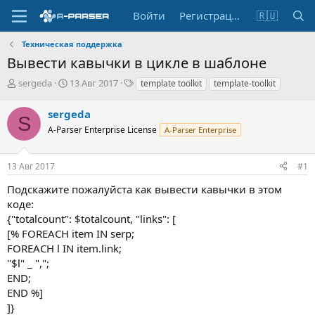
Войти
Регистрация
🇷🇺
Техническая поддержка
Вывести кавычки в цикле в шаблоне
А
Д
Т
sergeda
13 Авг 2017
template toolkit
template-toolkit
в
а
е
т
т
г
sergeda
S
о
а
и
A-Parser Enterprise License
A-Parser Enterprise
р
н
т
а
е
ч
13 Авг 2017
#1
м
а
ы
л
Подскажите пожалуйста как вывести кавычки в этом
а
коде:
{"totalcount": $totalcount, "links": [
[% FOREACH item IN serp;
FOREACH l IN item.link;
"$l" _ ",";
END;
END %]
]}