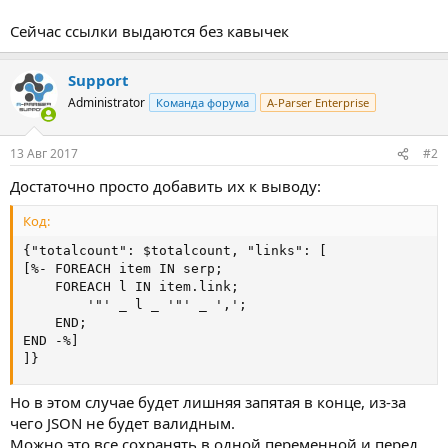
Сейчас ссылки выдаются без кавычек
Support
Administrator
Команда форума
A-Parser Enterprise
13 Авг 2017
#2
Достаточно просто добавить их к выводу:
Код:
{"totalcount": $totalcount, "links": [

[%- FOREACH item IN serp;

    FOREACH l IN item.link;

        '"' _ l _ '"' _ ',';

    END;

END -%]

]}
Но в этом случае будет лишняя запятая в конце, из-за
чего JSON не будет валидным.
Можно это все сохранять в одной переменной и перед