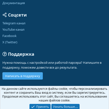
Документация
Соцсети
Telegram канал
YouTube канал
Facebook
X (Twitter)
Поддержка
Нужна помощь с настройкой или работой парсера? Напишите в
поддержку, поможем довести все до результата.
Написать в поддержку
Russian (RU)
На данном сайте используются файлы cookie, чтобы персонализировать
контент и сохранить Ваш вход в систему, если Вы зарегистрируетесь.
Обратная связь
Условия и правила
Продолжая использовать этот сайт, Вы соглашаетесь на использование
Политика конфиденциальности
Помощь
Главная
R
наших файлов cookie.
S
S
Принять
Узнать больше.…
®
Community platform by XenForo
© 2010-2026 XenForo Ltd.