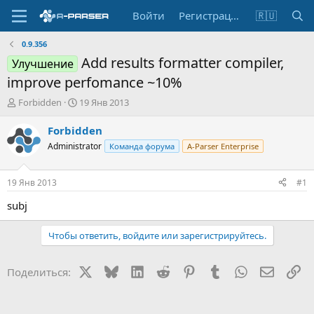
Войти
Регистрация
🇷🇺
0.9.356
Add results formatter compiler,
Улучшение
improve perfomance ~10%
А
Д
Forbidden
19 Янв 2013
в
а
т
т
Forbidden
о
а
Administrator
Команда форума
A-Parser Enterprise
р
н
т
а
е
ч
19 Янв 2013
#1
м
а
ы
л
subj
а
Чтобы ответить, войдите или зарегистрируйтесь.
X
Bluesky
LinkedIn
Reddit
Pinterest
Tumblr
WhatsApp
Электр
Сс
Поделиться: