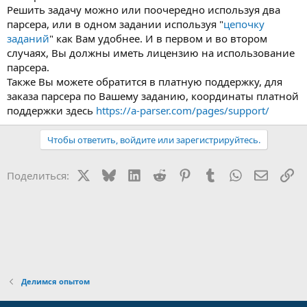
Решить задачу можно или поочередно используя два
парсера, или в одном задании используя "
цепочку
заданий
" как Вам удобнее. И в первом и во втором
случаях, Вы должны иметь лицензию на использование
парсера.
Также Вы можете обратится в платную поддержку, для
заказа парсера по Вашему заданию, координаты платной
поддержки здесь
https://a-parser.com/pages/support/
Чтобы ответить, войдите или зарегистрируйтесь.
X
Bluesky
LinkedIn
Reddit
Pinterest
Tumblr
WhatsApp
Электр
Сс
Поделиться:
Делимся опытом