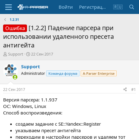
Войти
Регистрация
🇷🇺
1.2.31
[1.2.2] Падение парсера при
Ошибка
использовании удаленного пресета
антигейта
А
Д
Support
22 Сен 2017
в
а
т
т
Support
о
а
Administrator
Команда форума
A-Parser Enterprise
р
н
т
а
е
ч
22 Сен 2017
#1
м
а
ы
л
Версия парсера: 1.1.937
а
ОС: Windows, Linux
Способ воспроизведения:
cоздаем задание с SE::Yandex::Register
указываем пресет антигейта
переходим в настройки парсеров и удаляем тот