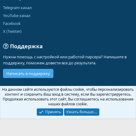
Telegram канал
YouTube канал
Facebook
X (Twitter)
Поддержка
Нужна помощь с настройкой или работой парсера? Напишите в
поддержку, поможем довести все до результата.
Написать в поддержку
Russian (RU)
На данном сайте используются файлы cookie, чтобы персонализировать
контент и сохранить Ваш вход в систему, если Вы зарегистрируетесь.
Обратная связь
Условия и правила
Продолжая использовать этот сайт, Вы соглашаетесь на использование
Политика конфиденциальности
Помощь
Главная
R
наших файлов cookie.
S
S
Принять
Узнать больше.…
®
Community platform by XenForo
© 2010-2026 XenForo Ltd.