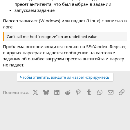
пресет антигейта, что был выбран в задании
запускаем задание
Парсер зависает (Windows) или падает (Linux) с записью в
логе
Can't call method "recognize" on an undefined value
Проблема воспроизводится только на SE::Yandex::Register,
в других парсерах выдается сообщение на карточке
задания об ошибке загрузки пресета антигейта и парсер
не падает.
Чтобы ответить, войдите или зарегистрируйтесь.
X
Bluesky
LinkedIn
Reddit
Pinterest
Tumblr
WhatsApp
Электр
Сс
Поделиться: